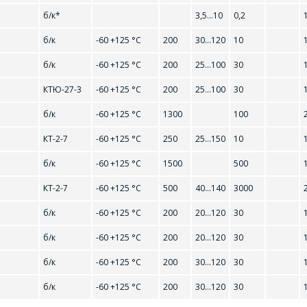
б/к*
3,5...10
0,2
Телефон
*
б/к
-60 +125 °С
200
30...120
10
Организация
*
б/к
-60 +125 °С
200
25...100
30
КТЮ-27-3
-60 +125 °С
200
25...100
30
E-mail
Телефон
*
б/к
-60 +125 °С
1300
100
КТ-2-7
-60 +125 °С
250
25...150
10
ПОИСК
Интересующий товар/услуга
б/к
-60 +125 °С
1500
500
E-mail
*
КТ-2-7
-60 +125 °С
500
40...140
3000
РЕЙТИ В КОРЗИНУ
ПРОДОЛЖИТЬ ПОКУПКИ
б/к
-60 +125 °С
200
20...120
30
Сообщение
*
Интересующий товар/услуга, их количество
*
б/к
-60 +125 °С
200
20...120
30
б/к
-60 +125 °С
200
30...120
30
б/к
-60 +125 °С
200
30...120
30
Комментарий
*