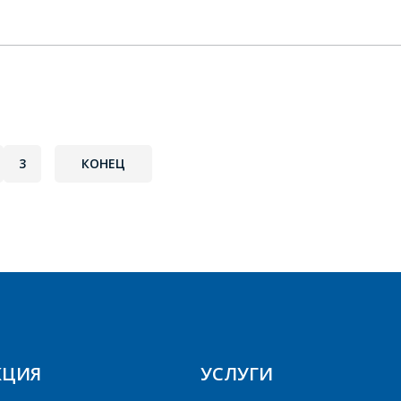
Я согласен на обработку персональных данных
*
*
- обязательные поля
3
КОНЕЦ
*
- обязательные поля
ОТПРАВИТЬ
ОТПРАВИТЬ
КЦИЯ
УСЛУГИ