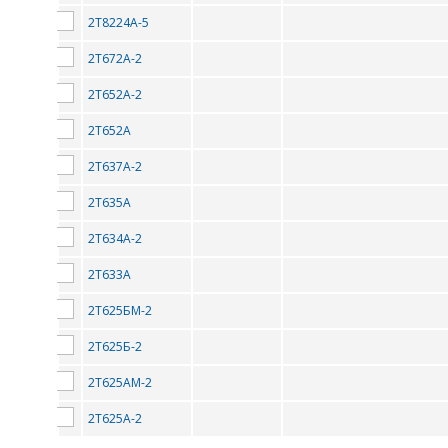
2Т8224А-5
2Т672А-2
2Т652А-2
2Т652А
2Т637А-2
2Т635А
Диодные матрицы
2Т634А-2
2Т633А
Диоды
ПЕ
2Т625БМ-2
Диоды Шоттки
2Т625Б-2
2Т625АМ-2
Транзисторы
2Т625А-2