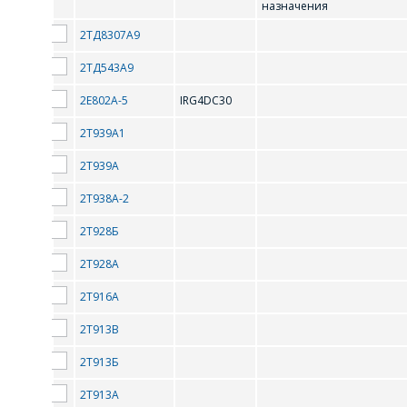
назначения
2ТД8307А9
FQP50N06
FQP5N80
2ТД543А9
I
2Е802А-5
IRG4DC30
2Т939А1
IRF540
IRF830
2Т939А
S
2Т938А-2
2Т928Б
STP40N10
2Т928А
2Т916А
2Т913В
2Т913Б
2Т913А