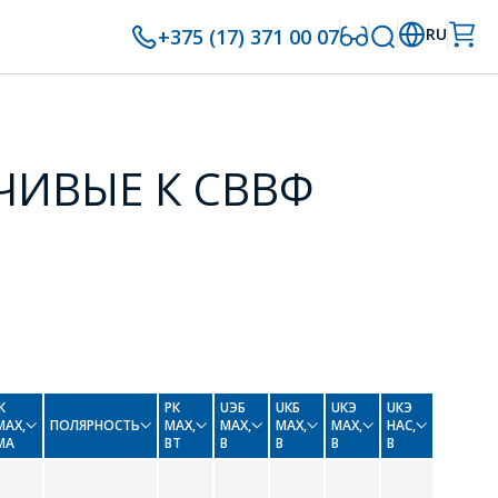
+375 (17) 371 00 07
RU
ИВЫЕ К СВВФ
К
РК
UЭБ
UКБ
UКЭ
UКЭ
MAX,
ПОЛЯРНОСТЬ
MAX,
MAX,
MAX,
MAX,
НАС,
МА
ВТ
В
В
В
В