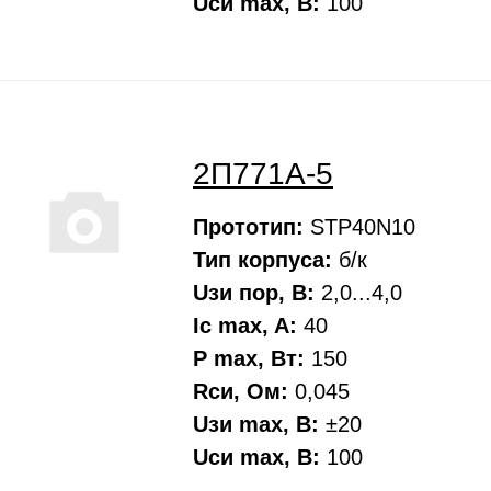
Uси max, В:
100
2П771А-5
Прототип:
STP40N10
Тип корпуса:
б/к
Uзи пор, В:
2,0...4,0
Ic max, A:
40
P max, Вт:
150
Rси, Oм:
0,045
Uзи max, В:
±20
Uси max, В:
100