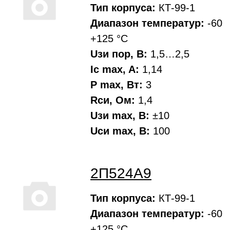
Тип корпуса:
КТ-99-1
Диапазон температур:
-60
+125 °С
Uзи пор, В:
1,5…2,5
Ic max, A:
1,14
P max, Вт:
3
Rси, Oм:
1,4
Uзи max, В:
±10
Uси max, В:
100
2П524А9
Тип корпуса:
КТ-99-1
Диапазон температур:
-60
+125 °С