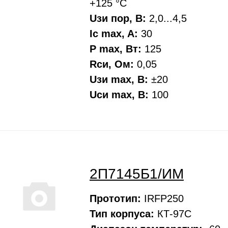
+125 °С
Uзи пор, В:
2,0...4,5
Ic max, A:
30
P max, Вт:
125
Rси, Oм:
0,05
Uзи max, В:
±20
Uси max, В:
100
2П7145Б1/ИМ
Прототип:
IRFP250
Тип корпуса:
КТ-97С