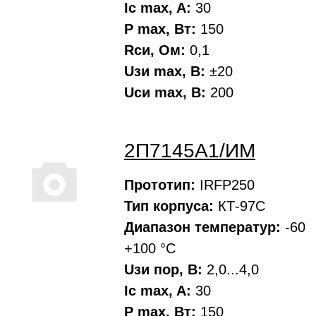
Ic max, A:
30
P max, Вт:
150
Rси, Oм:
0,1
Uзи max, В:
±20
Uси max, В:
200
2П7145А1/ИМ
Прототип:
IRFP250
Тип корпуса:
КТ-97С
Диапазон температур:
-60
+100 °С
Uзи пор, В:
2,0...4,0
Ic max, A:
30
P max, Вт:
150