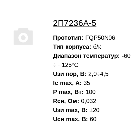
2П7236А-5
Прототип:
FQP50N06
Тип корпуса:
б/к
Диапазон температур:
-60
÷ +125°С
Uзи пор, В:
2,0÷4,5
Ic max, A:
35
P max, Вт:
100
Rси, Oм:
0,032
Uзи max, В:
±20
Uси max, В:
60