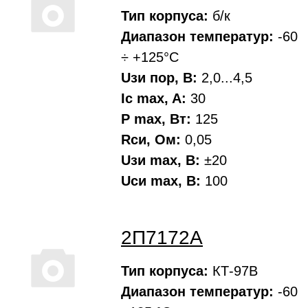
Тип корпуса:
б/к
Диапазон температур:
-60
÷ +125°С
Uзи пор, В:
2,0...4,5
Ic max, A:
30
P max, Вт:
125
Rси, Oм:
0,05
Uзи max, В:
±20
Uси max, В:
100
2П7172А
Тип корпуса:
КТ-97В
Диапазон температур:
-60