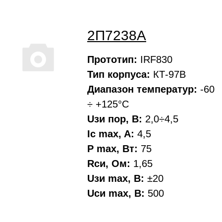
2П7238А
Прототип:
IRF830
Тип корпуса:
КТ-97В
Диапазон температур:
-60
÷ +125°С
Uзи пор, В:
2,0÷4,5
Ic max, A:
4,5
P max, Вт:
75
Rси, Oм:
1,65
Uзи max, В:
±20
Uси max, В:
500