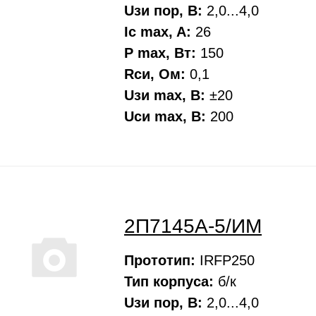
Uзи пор, В:
2,0...4,0
Ic max, A:
26
P max, Вт:
150
Rси, Oм:
0,1
Uзи max, В:
±20
Uси max, В:
200
2П7145А-5/ИМ
Прототип:
IRFP250
Тип корпуса:
б/к
Uзи пор, В:
2,0...4,0