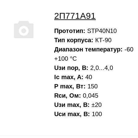
2П771А91
Прототип:
STP40N10
Тип корпуса:
КТ-90
Диапазон температур:
-60
+100 °С
Uзи пор, В:
2,0...4,0
Ic max, A:
40
P max, Вт:
150
Rси, Oм:
0,045
Uзи max, В:
±20
Uси max, В:
100