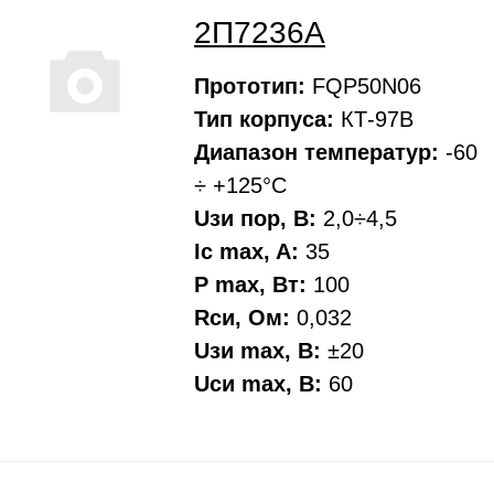
2П7236А
Прототип:
FQP50N06
Тип корпуса:
КТ-97В
Диапазон температур:
-60
÷ +125°С
Uзи пор, В:
2,0÷4,5
Ic max, A:
35
P max, Вт:
100
Rси, Oм:
0,032
Uзи max, В:
±20
Uси max, В:
60