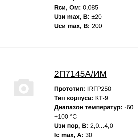
Rси, Oм:
0,085
Uзи max, В:
±20
Uси max, В:
200
2П7145А/ИМ
Прототип:
IRFP250
Тип корпуса:
КТ-9
Диапазон температур:
-60
+100 °С
Uзи пор, В:
2,0...4,0
Ic max, A:
30