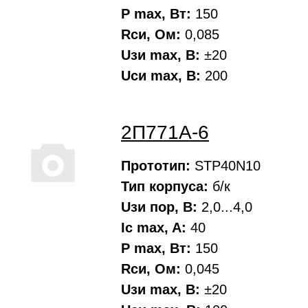
P max, Вт:
150
Rси, Oм:
0,085
Uзи max, В:
±20
Uси max, В:
200
2П771А-6
Прототип:
STP40N10
Тип корпуса:
б/к
Uзи пор, В:
2,0...4,0
Ic max, A:
40
P max, Вт:
150
Rси, Oм:
0,045
Uзи max, В:
±20