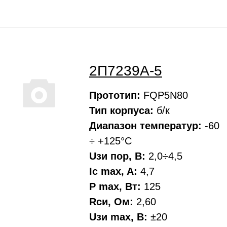
2П7239А-5
Прототип:
FQP5N80
Тип корпуса:
б/к
Диапазон температур:
-60
÷ +125°С
Uзи пор, В:
2,0÷4,5
Ic max, A:
4,7
P max, Вт:
125
Rси, Oм:
2,60
Uзи max, В:
±20