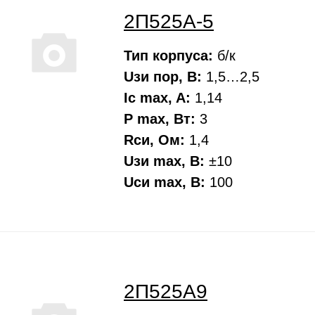
2П525А-5
Тип корпуса:
б/к
Uзи пор, В:
1,5…2,5
Ic max, A:
1,14
P max, Вт:
3
Rси, Oм:
1,4
Uзи max, В:
±10
Uси max, В:
100
2П525А9