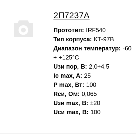
2П7237А
Прототип:
IRF540
Тип корпуса:
КТ-97В
Диапазон температур:
-60
÷ +125°С
Uзи пор, В:
2,0÷4,5
Ic max, A:
25
P max, Вт:
100
Rси, Oм:
0,065
Uзи max, В:
±20
Uси max, В:
100