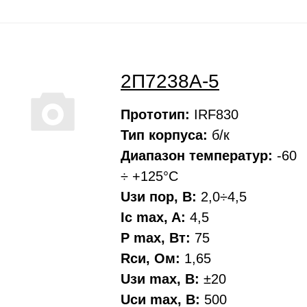
2П7238А-5
Прототип:
IRF830
Тип корпуса:
б/к
Диапазон температур:
-60
÷ +125°С
Uзи пор, В:
2,0÷4,5
Ic max, A:
4,5
P max, Вт:
75
Rси, Oм:
1,65
Uзи max, В:
±20
Uси max, В:
500