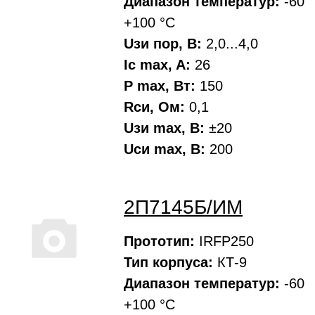
Диапазон температур:
-60
+100 °С
Uзи пор, В:
2,0...4,0
Ic max, A:
26
P max, Вт:
150
Rси, Oм:
0,1
Uзи max, В:
±20
Uси max, В:
200
2П7145Б/ИМ
Прототип:
IRFP250
Тип корпуса:
КТ-9
Диапазон температур:
-60
+100 °С