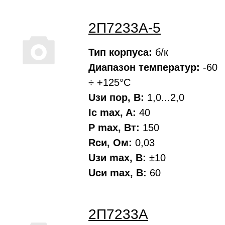
2П7233А-5
Тип корпуса:
б/к
Диапазон температур:
-60
÷ +125°С
Uзи пор, В:
1,0...2,0
Ic max, A:
40
P max, Вт:
150
Rси, Oм:
0,03
Uзи max, В:
±10
Uси max, В:
60
2П7233А