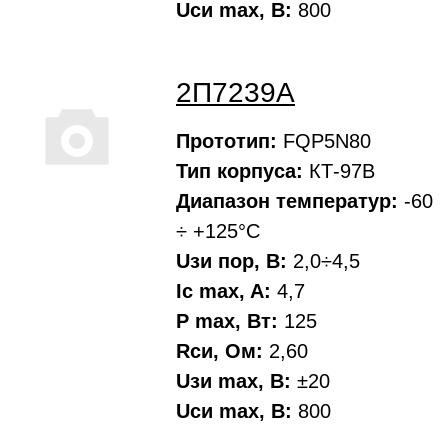
Uси max, В:
800
2П7239А
Прототип:
FQP5N80
Тип корпуса:
КТ-97В
Диапазон температур:
-60
÷ +125°С
Uзи пор, В:
2,0÷4,5
Ic max, A:
4,7
P max, Вт:
125
Rси, Oм:
2,60
Uзи max, В:
±20
Uси max, В:
800