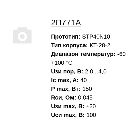
2П771А
Прототип:
STP40N10
Тип корпуса:
КТ-28-2
Диапазон температур:
-60
+100 °С
Uзи пор, В:
2,0...4,0
Ic max, A:
40
P max, Вт:
150
Rси, Oм:
0,045
Uзи max, В:
±20
Uси max, В:
100