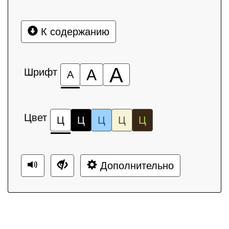
К содержанию
А
Шрифт
А
А
Цвет
Ц
Ц
Ц
Ц
Ц
Дополнительно