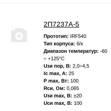
2П7237А-5
Прототип:
IRF540
Тип корпуса:
б/к
Диапазон температур:
-60
÷ +125°С
Uзи пор, В:
2,0÷4,5
Ic max, A:
25
P max, Вт:
100
Rси, Oм:
0,065
Uзи max, В:
±20
Uси max, В:
100