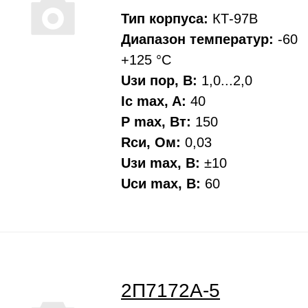
Тип корпуса:
КТ-97В
Диапазон температур:
-60
+125 °С
Uзи пор, В:
1,0...2,0
Ic max, A:
40
P max, Вт:
150
Rси, Oм:
0,03
Uзи max, В:
±10
Uси max, В:
60
2П7172А-5