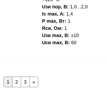
Uзи пор, В:
1,0...2,0
Ic max, A:
1,4
P max, Вт:
1
Rси, Oм:
1
Uзи max, В:
±10
Uси max, В:
60
1
2
3
»