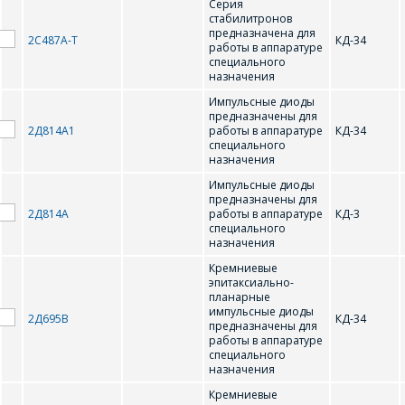
S
Серия
стабилитронов
предназначена для
2С487А-Т
КД-34
работы в аппаратуре
STP40N10
специального
назначения
Импульсные диоды
предназначены для
2Д814А1
работы в аппаратуре
КД-34
специального
назначения
Импульсные диоды
предназначены для
2Д814А
работы в аппаратуре
КД-3
специального
назначения
Кремниевые
эпитаксиально-
планарные
импульсные диоды
2Д695В
КД-34
предназначены для
работы в аппаратуре
специального
назначения
Кремниевые