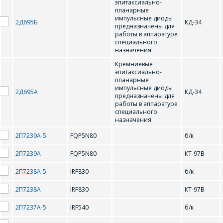
эпитаксиально-
планарные
импульсные диоды
2Д695Б
КД-34
предназначены для
работы в аппаратуре
специального
назначения
Кремниевые
эпитаксиально-
планарные
импульсные диоды
2Д695А
КД-34
предназначены для
работы в аппаратуре
специального
назначения
ОФОРМИТЬ ЗАКАЗ
2П7239А-5
FQP5N80
б/к
2П7239А
FQP5N80
КТ-97В
Форма предназначена
ЗАДАТЬ ВОПРОС
2П7238А-5
IRF830
б/к
для юридических лиц
и ИП.
2П7238А
IRF830
КТ-97В
Продажи физическим
СОТРУДНИКИ
лицам
2П7237А-5
IRF540
б/к
осуществляются в ТД
КОМПАНИИ С