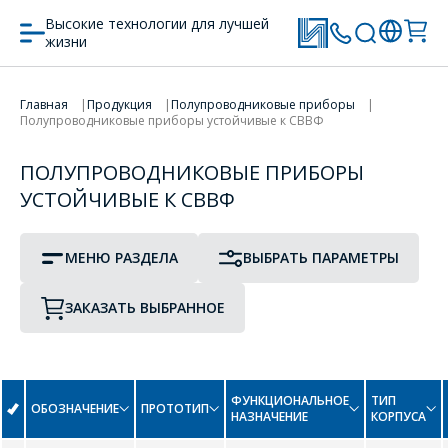
Высокие технологии для лучшей
жизни
ПРОТОТИП
ТИП КОРПУСА
ПЕРЕЙТИ В КОРЗИНУ
Главная
Продукция
Полупроводниковые приборы
Полупроводниковые приборы устойчивые к СВВФ
ПРОДОЛЖИТЬ ПОКУПКИ
Диодные матрицы
ПОЛУПРОВОДНИКОВЫЕ ПРИБОРЫ
F
УСТОЙЧИВЫЕ К СВВФ
Диоды
FQP50N06
FQP5N80
Диоды Шоттки
МЕНЮ РАЗДЕЛА
ВЫБРАТЬ ПАРАМЕТРЫ
I
Транзисторы
ЗАКАЗАТЬ ВЫБРАННОЕ
IRF540
IRF830
IRFP250
IRG4DC30
ФУНКЦИОНАЛЬНОЕ
ТИП
ОБОЗНАЧЕНИЕ
ПРОТОТИП
НАЗНАЧЕНИЕ
КОРПУСА