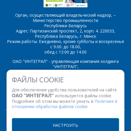
Орган, осуществляющий владельческий надзор, –
Министерство промышленности
Республики Беларусь
*
- обязательные
Адрес: Партизанский проспект, 2, корп. 4. 220033,
поля
Республика Беларусь, г. Минск
Режим работы: Ежедневно, кроме субботы и воскресенья
с 9.00. до 18.00,
*
- обязательные
ОТПРАВИТЬ
обед с 13.00 до 14.00
поля
ОАО "ИНТЕГРАЛ" - управляющая компания холдинга
"ИНТЕГРАЛ",
ОТПРАВИТЬ
ул. Казинца И.П., д.121А, комната 327, г. Минск, 220108,
ФАЙЛЫ COOKIE
Республика Беларусь
Время работы: пн-пт с 08.30 до 17.00
Для обеспечения удобства пользователей на сайте
Факс: (+375 17) 338 12 94 УНП 100386629
ОАО "ИНТЕГРАЛ"
используются файлы cookie.
Рег. номер 100386629 от 01.08.2013 г.
Подробнее об этом вы можете узнать в
Политике в
отношении обработки файлов cookie.
© 2026. Все права защищены.
НАСТРОИТЬ
Версия для печати