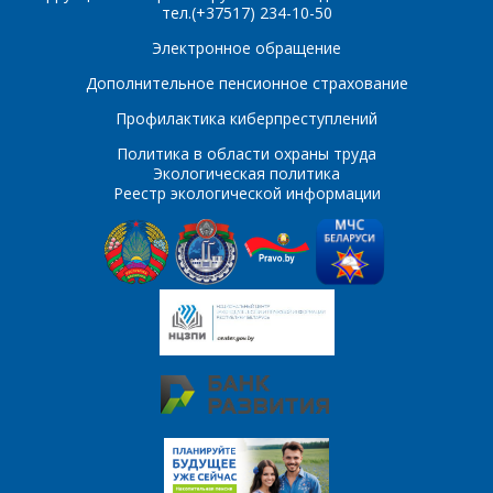
тел.(+37517) 234-10-50
E-mail
Электронное обращение
ПОИСК
Дополнительное пенсионное страхование
Телефон
*
Профилактика киберпреступлений
Интересующий товар/
услуга
Политика в области охраны труда
Экологическая политика
E-mail
*
Реестр экологической информации
Сообщение
*
Интересующий товар/
*
услуга, их количество
Комментарий
Я согласен на
*
обработку
персональных данных
*