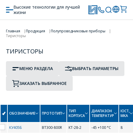
Высокие технологии для лучшей
жизни
ПРОТОТИП
ТИП КОРПУСА
Главная
Продукция
Полупроводниковые приборы
Тиристоры
ПЕРЕЙТИ В КОРЗИНУ
Тиристоры
ТИРИСТОРЫ
ПРОДОЛЖИТЬ ПОКУПКИ
B
МЕНЮ РАЗДЕЛА
ВЫБРАТЬ ПАРАМЕТРЫ
BT300-600R
BT300-800R
ЗАКАЗАТЬ ВЫБРАННОЕ
I
ТИП
ДИАПАЗОН
IОСТ,
ОБОЗНАЧЕНИЕ
ПРОТОТИП
ITH01-80
КОРПУСА
ТЕМПЕРАТУР
МКА
ОФОРМИТЬ ЗАКАЗ
КУ405Б
BT300-800R
КТ-28-2
-45 +100 °С
8