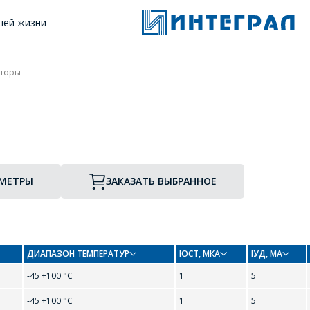
шей жизни
сторы
АМЕТРЫ
ЗАКАЗАТЬ ВЫБРАННОЕ
ДИАПАЗОН ТЕМПЕРАТУР
IОСТ, МКА
IУД, МА
-45 +100 °С
1
5
ОФОРМИТЬ ЗАКАЗ
-45 +100 °С
1
5