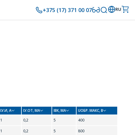
+375 (17) 371 00 07
RU
IУ.И, А
IУ.ОТ, МА
IВК, МА
UОБР. МАКС, В
1
0,2
5
400
1
0,2
5
800