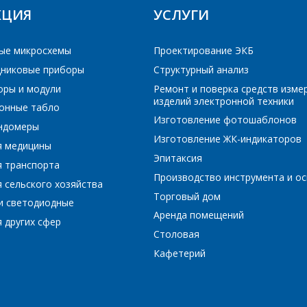
E-mail
*
КЦИЯ
УСЛУГИ
РЕЙТИ В КОРЗИНУ
ПРОДОЛЖИТЬ ПОКУПКИ
ые микросхемы
Проектирование ЭКБ
Сообщение
*
Интересующий товар/услуга, их количество
*
никовые приборы
Структурный анализ
оры и модули
Ремонт и поверка средств изме
изделий электронной техники
онные табло
Изготовление фотошаблонов
ундомеры
Комментарий
*
Изготовление ЖК-индикаторов
я медицины
Эпитаксия
Я согласен на обработку персональных данных
*
я транспорта
Производство инструмента и ос
 сельского хозяйства
Торговый дом
и светодиодные
Аренда помещений
 других сфер
Столовая
*
- обязательные поля
Кафетерий
*
- обязательные поля
ОТПРАВИТЬ