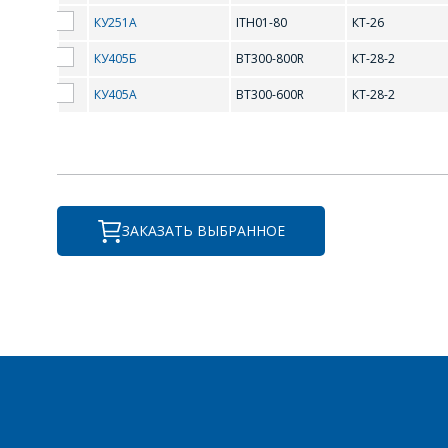
КУ251А
ITH01-80
КТ-26
КУ405Б
BT300-800R
КТ-28-2
B
КУ405А
BT300-600R
КТ-28-2
BT300-600R
BT300-80
I
ЗАКАЗАТЬ ВЫБРАННОЕ
ITH01-80