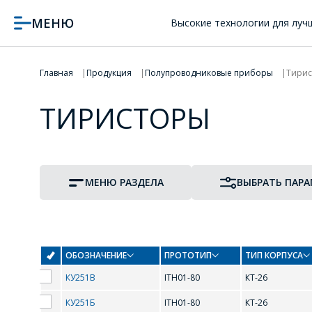
МЕНЮ
Высокие технологии для луч
Главная
Продукция
Полупроводниковые приборы
Тири
ТИРИСТОРЫ
МЕНЮ РАЗДЕЛА
ВЫБРАТЬ ПАР
ОБОЗНАЧЕНИЕ
ПРОТОТИП
ТИП КОРПУСА
КУ251В
ITH01-80
КТ-26
ПРОТОТИП
ТИП КОРПУСА
КУ251Б
ITH01-80
КТ-26