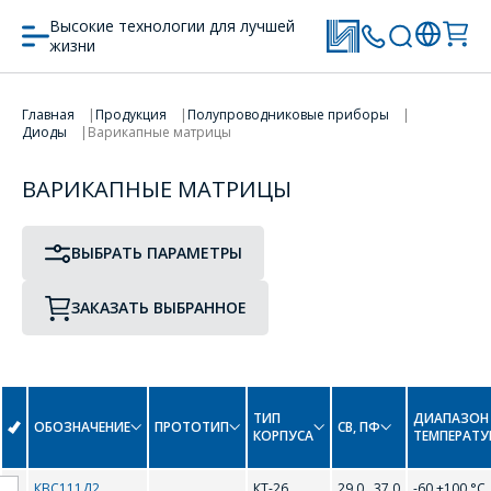
Высокие технологии для лучшей
жизни
ПРОТОТИП
ТИП КОРПУСА
Главная
Продукция
Полупроводниковые приборы
Диоды
Варикапные матрицы
ПЕРЕЙТИ В КОРЗИНУ
ВАРИКАПНЫЕ МАТРИЦЫ
ПРОДОЛЖИТЬ ПОКУПКИ
В
ВЫБРАТЬ ПАРАМЕТРЫ
ВВ204
ЗАКАЗАТЬ ВЫБРАННОЕ
ОФОРМИТЬ ЗАКАЗ
ТИП
ДИАПАЗОН
ОБОЗНАЧЕНИЕ
ПРОТОТИП
CВ, ПФ
КОРПУСА
ТЕМПЕРАТУ
Форма предназначена
ЗАДАТЬ ВОПРОС
КВС111Д2
КТ-26
29,0...37,0
-60 +100 °С