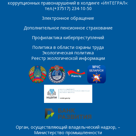
коррупционных правонарушений в холдинге «ИНТЕГРАЛ»:
тел.(+37517) 234-10-50
ПОИСК
Телефон
*
Электронное обращение
Интересующий товар/
Дополнительное пенсионное страхование
услуга
Профилактика киберпреступлений
E-mail
*
Политика в области охраны труда
Экологическая политика
Сообщение
*
Реестр экологической информации
Интересующий товар/
*
услуга, их количество
Комментарий
Я согласен на
*
обработку
персональных данных
*
Орган, осуществляющий владельческий надзор, –
Министерство промышленности