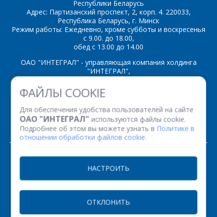
Республики Беларусь
Адрес: Партизанский проспект, 2, корп. 4. 220033,
Республика Беларусь, г. Минск
*
- обязательные
Режим работы: Ежедневно, кроме субботы и воскресенья
поля
с 9.00. до 18.00,
обед с 13.00 до 14.00
ОАО "ИНТЕГРАЛ" - управляющая компания холдинга
*
- обязательные
ОТПРАВИТЬ
"ИНТЕГРАЛ",
поля
ул. Казинца И.П., д.121А, комната 327, г. Минск, 220108,
ФАЙЛЫ COOKIE
Республика Беларусь
ОТПРАВИТЬ
Время работы: пн-пт с 08.30 до 17.00
Для обеспечения удобства пользователей на сайте
Факс: (+375 17) 338 12 94 УНП 100386629
ОАО "ИНТЕГРАЛ"
используются файлы cookie.
Рег. номер 100386629 от 01.08.2013 г.
Подробнее об этом вы можете узнать в
Политике в
отношении обработки файлов cookie.
© 2026. Все права защищены.
НАСТРОИТЬ
Версия для печати
ОТКЛОНИТЬ
НАСТРОЙКИ COOKIE