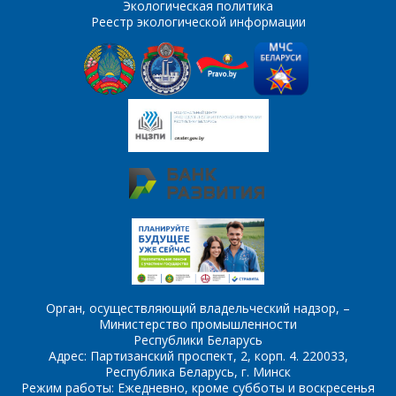
Экологическая политика
Реестр экологической информации
Комментарий
Я согласен на
*
обработку
персональных данных
*
*
- обязательные
поля
*
- обязательные
ОТПРАВИТЬ
поля
Орган, осуществляющий владельческий надзор, –
Министерство промышленности
Республики Беларусь
ОТПРАВИТЬ
Адрес: Партизанский проспект, 2, корп. 4. 220033,
Республика Беларусь, г. Минск
Режим работы: Ежедневно, кроме субботы и воскресенья