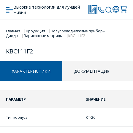
Высокие технологии для лучшей
жизни
Главная
Продукция
Полупроводниковые приборы
ПЕРЕЙТИ В КОРЗИНУ
ПЕРЕЙТИ В КОРЗИНУ
Диоды
Варикапные матрицы
КВС111Г2
ПРОДОЛЖИТЬ ПОКУПКИ
ПРОДОЛЖИТЬ ПОКУПКИ
КВС111Г2
ХАРАКТЕРИСТИКИ
ДОКУМЕНТАЦИЯ
ПАРАМЕТР
ЗНАЧЕНИЕ
Тип корпуса
КТ-26