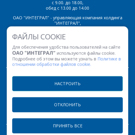
с 9.00. до 18.00,
обед с 13.00 до 14.00
ОАО "ИНТЕГРАЛ" - управляющая компания холдинга
"ИНТЕГРАЛ",
ул. Казинца И.П., д.121А, комната 327, г. Минск, 220108,
ФАЙЛЫ COOKIE
Республика Беларусь
Время работы: пн-пт с 08.30 до 17.00
Для обеспечения удобства пользователей на сайте
Факс: (+375 17) 338 12 94 УНП 100386629
ОАО "ИНТЕГРАЛ"
используются файлы cookie.
Рег. номер 100386629 от 01.08.2013 г.
Подробнее об этом вы можете узнать в
Политике в
отношении обработки файлов cookie.
© 2026. Все права защищены.
НАСТРОИТЬ
Версия для печати
ОТКЛОНИТЬ
НАСТРОЙКИ COOKIE
ПРИНЯТЬ ВСЕ
ЗАКАЗАТЬ
РАЗРАБОТКА САЙТА