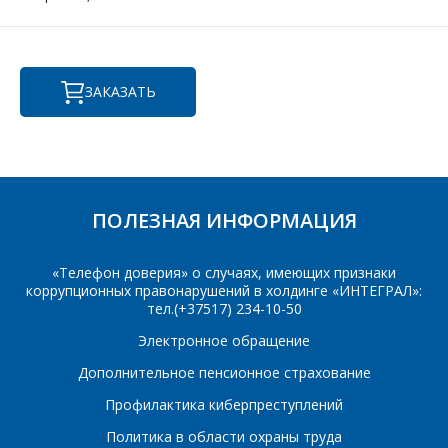
и сроков поставки.
Фамилия Имя
*
Телефон
*
ЗАКАЗАТЬ
Организация
*
E-mail
ПОЛЕЗНАЯ ИНФОРМАЦИЯ
ПОИСК
Телефон
*
Интересующий товар/
«Телефон доверия» о случаях, имеющих признаки
услуга
коррупционных правонарушений в холдинге «ИНТЕГРАЛ»:
тел.(+37517) 234-10-50
E-mail
*
Электронное обращение
Дополнительное пенсионное страхование
Сообщение
*
Профилактика киберпреступлений
Интересующий товар/
*
услуга, их количество
Политика в области охраны труда