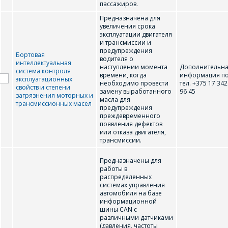
пассажиров.
Предназначена для
ОФОРМИТЬ ЗАКАЗ
увеличения срока
эксплуатации двигателя
и трансмиссии и
предупреждения
Форма предназначена
Бортовая
ЗАДАТЬ ВОПРОС
водителя о
для юридических лиц
интеллектуальная
наступлении момента
Дополнительн
и ИП.
система контроля
времени, когда
информация п
эксплуатационных
Продажи физическим
необходимо провести
тел. +375 17 342
СОТРУДНИКИ
свойств и степени
лицам
замену выработанного
96 45
загрязнения моторных и
осуществляются в ТД
масла для
КОМПАНИИ С
трансмиссионных масел
предупреждения
"ИНТЕГРАЛ", тел.+375
РАДОСТЬЮ
преждевременного
(17) 350-94-32
появления дефектов
ОТВЕТЯТ НА
или отказа двигателя,
Укажите
трансмиссии.
ВАШИ
интересующее Вас
изделие, и
ВОПРОСЫ
Предназначены для
сотрудники компании
работы в
свяжутся с Вами по
распределенных
системах управления
вопросам стоимости
Ваше имя
*
автомобиля на базе
и сроков поставки.
информационной
шины CAN с
Фамилия Имя
*
различными датчиками
(давления, частоты