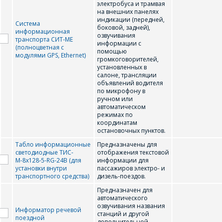
электробуса и трамвая
на внешних панелях
индикации (передней,
Система
боковой, задней),
информационная
озвучивания
транспорта СИТ-МЕ
информации с
(полноцветная с
помощью
модулями GPS, Ethernet)
громкоговорителей,
установленных в
салоне, трансляции
объявлений водителя
по микрофону в
ручном или
автоматическом
режимах по
координатам
остановочных пунктов.
Табло информационные
Предназначены для
светодиодные ТИС-
отображения текстовой
М-8х128-5-RG-24В (для
информации для
установки внутри
пассажиров электро- и
транспортного средства)
дизель-поездов.
Предназначен для
автоматического
озвучивания названия
Информатор речевой
станций и другой
поездной
дополнительной