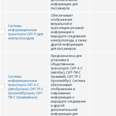
информации для
пассажиров
Обеспечивает
отображение
визуальной и
Системы
трансляцию речевой
информационные
информации о
транспорта СИТ-П (для
маршруте следования
электропоездов)
электропоезда, а также
другой информации
для пассажиров.
Предназначена для
установки в
общественном
транспорте: СИТ-А-С
(автобус), СИТ-ТМ-С
Системы
(трамвай), СИТ-ТР-С
информационные
(троллейбус). Система
транспорта СИТ-А-С
обеспечивает
(автобусные), СИТ-ТР-С
отображение и
(троллейбусные), СИТ-
озвучивание
ТМ-С (трамвайные)
информации о
маршруте следования
и другой
дополнительной
информации для