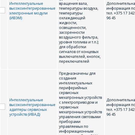
Телефон
*
Интеллектуальные
вращения вала,
Дополнительн
высокоинтегрированные
температуры воздуха,
информация п
электронные модули
температуры
тел. +375 17 342
(ИВЭМ)
охлаждающей
96 45
Организация
*
жидкости,
освещенности,
E-mail
засоренности
воздушного фильтра,
уровня топлива и т.п.);
ПОИСК
для обработки
Телефон
*
сигналов от концевых
выключателей, кнопок,
Интересующий товар/
переключателей
услуга
Предназначены для
E-mail
*
создания
интеллектуальных
периферийных
Сообщение
*
сервисных
мехатронных устройств
Интеллектуальные
Дополнительн
с электроприводом и
Интересующий товар/
высокоинтегрированные
информация п
*
сервисных
услуга, их количество
адаптеры сервисных
тел. +375 17 342
мехатронных устройств
устройств (ИВАД)
96 45
управления световыми
приборами
управляемых по
информационным