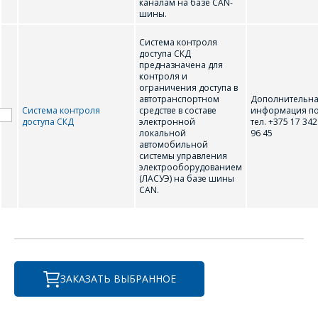
Комментарий
Я согласен на
*
каналам на базе CAN-
обработку
шины.
персональных данных
*
Система контроля
доступа СКД
предназначена для
контроля и
ограничения доступа в
автотранспортном
Дополнительн
Система контроля
средстве в составе
информация п
*
- обязательные
доступа СКД
электронной
тел. +375 17 342
локальной
96 45
поля
автомобильной
системы управления
электрооборудованием
*
- обязательные
ОТПРАВИТЬ
(ЛАСУЭ) на базе шины
поля
CAN.
ОТПРАВИТЬ
ЗАКАЗАТЬ ВЫБРАННОЕ