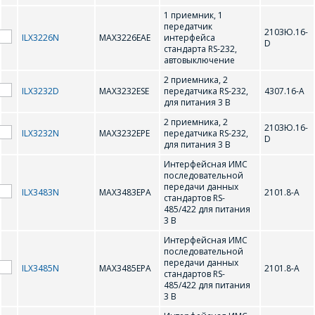
вопросам стоимости
Ваше имя
*
1 приемник, 1
и сроков поставки.
передатчик
2103Ю.16-
ILX3226N
MAX3226EAE
интерфейса
D
Фамилия Имя
*
стандарта RS-232,
автовыключение
Телефон
*
2 приемника, 2
ILX3232D
MAX3232ESE
передатчика RS-232,
4307.16-А
для питания 3 В
Организация
*
2 приемника, 2
2103Ю.16-
ILX3232N
MAX3232EPE
передатчика RS-232,
D
E-mail
для питания 3 В
Интерфейсная ИМС
ПОИСК
последовательной
Телефон
*
передачи данных
ILX3483N
MAX3483EPA
2101.8-А
стандартов RS-
Интересующий товар/
485/422 для питания
услуга
3 В
Интерфейсная ИМС
E-mail
*
последовательной
передачи данных
ILX3485N
MAX3485EPA
2101.8-А
стандартов RS-
Сообщение
*
485/422 для питания
3 В
Интересующий товар/
*