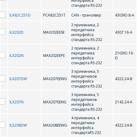
интерфейса
MAX3483EPA
MAX3485EPA
стандарта RS-232
MAX3486EPA
MAX485AD
ILA82C251D
PCA82С251T
CAN - трансивер
4303Ю.8-А
2 приемника, 2
MAX485AN
MC1488
передатчика
ILX202D
MAX202EESE
4307.16-А
интерфейса
MC1489A
MC33290D/R2
стандарта RS-232
2 приемника, 2
MCP2515
передатчика
2103Ю.16-
ILX202N
MAX202EEPE
интерфейса
D
стандарта RS-232
P
3 приемника, 5
передатчиков
ILX207DW
MAX207EEWG
4322.24-В
интерфейса
стандарта RS-232
PCA82С251T
PCF8574AP
3 приемника, 5
передатчиков
PCF8574AT
ILX207N
MAX207EENG
2142.24-А
интерфейса
стандарта RS-232
4 приемника, 4
передатчика
ILX208DW
MAX208EEWG
4322.24-В
интерфейса
стандартаRS-232