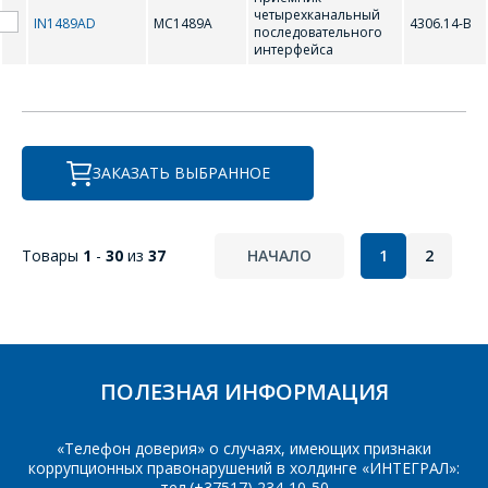
четыpехканальный
IN1489AD
MC1489A
4306.14-В
последовательного
интеpфейса
ЗАКАЗАТЬ ВЫБРАННОЕ
Товары
1
-
30
из
37
НАЧАЛО
1
2
ПОЛЕЗНАЯ ИНФОРМАЦИЯ
«Телефон доверия» о случаях, имеющих признаки
коррупционных правонарушений в холдинге «ИНТЕГРАЛ»:
тел.(+37517) 234-10-50