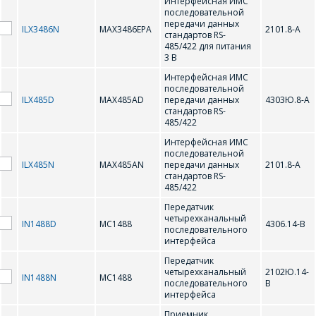
Интерфейсная ИМС
услуга, их количество
последовательной
передачи данных
ILX3486N
MAX3486EPA
2101.8-А
стандартов RS-
485/422 для питания
3 В
Комментарий
Я согласен на
*
Интерфейсная ИМС
обработку
последовательной
персональных данных
*
ILX485D
MAX485AD
передачи данных
4303Ю.8-А
стандартов RS-
485/422
Интерфейсная ИМС
последовательной
ILX485N
MAX485AN
передачи данных
2101.8-А
стандартов RS-
*
- обязательные
485/422
поля
Пеpедатчик
четыpехканальный
IN1488D
MC1488
4306.14-В
последовательного
*
- обязательные
интеpфейса
ОТПРАВИТЬ
поля
Пеpедатчик
четыpехканальный
2102Ю.14-
IN1488N
MC1488
последовательного
В
интеpфейса
ОТПРАВИТЬ
Пpиемник