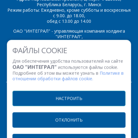
Республика Беларусь, г. Минск
Режим работы: Ежедневно, кроме субботы и воскресенья
с 9.00. до 18.00,
обед с 13.00 до 14.00
ОАО "ИНТЕГРАЛ" - управляющая компания холдинга
"ИНТЕГРАЛ",
ул. Казинца И.П., д.121А, комната 327, г. Минск, 220108,
ФАЙЛЫ COOKIE
Республика Беларусь
Время работы: пн-пт с 08.30 до 17.00
Для обеспечения удобства пользователей на сайте
Факс: (+375 17) 338 12 94 УНП 100386629
ОАО "ИНТЕГРАЛ"
используются файлы cookie.
Рег. номер 100386629 от 01.08.2013 г.
Подробнее об этом вы можете узнать в
Политике в
отношении обработки файлов cookie.
© 2026. Все права защищены.
НАСТРОИТЬ
Версия для печати
ОТКЛОНИТЬ
НАСТРОЙКИ COOKIE