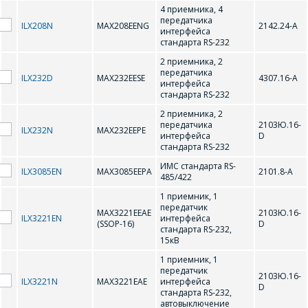
4 приемника, 4
передатчика
ILX208N
MAX208EENG
2142.24-А
интерфейса
стандарта RS-232
2 приемника, 2
передатчика
ILX232D
MAX232EESE
4307.16-А
интерфейса
ОФОРМИТЬ ЗАКАЗ
стандарта RS-232
2 приемника, 2
передатчика
2103Ю.16-
ILX232N
MAX232EEPE
Форма предназначена
интерфейса
D
ЗАДАТЬ ВОПРОС
для юридических лиц
стандарта RS-232
и ИП.
ИМС стандарта RS-
ILX3085EN
MAX3085EEPA
2101.8-A
Продажи физическим
485/422
СОТРУДНИКИ
лицам
1 приемник, 1
осуществляются в ТД
КОМПАНИИ С
передатчик
"ИНТЕГРАЛ", тел.+375
MAX3221EEAE
2103Ю.16-
ILX3221EN
интерфейса
РАДОСТЬЮ
(SSOP-16)
D
(17) 350-94-32
стандарта RS-232,
15кВ
ОТВЕТЯТ НА
Укажите
1 приемник, 1
ВАШИ
интересующее Вас
передатчик
2103Ю.16-
изделие, и
ВОПРОСЫ
ILX3221N
MAX3221EAE
интерфейса
D
сотрудники компании
стандарта RS-232,
свяжутся с Вами по
автовыключение