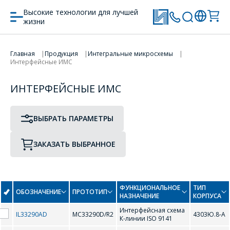
Высокие технологии для лучшей
жизни
ПРОТОТИП
ТИП КОРПУСА
ПЕРЕЙТИ В КОРЗИНУ
Главная
Продукция
Интегральные микросхемы
Интерфейсные ИМС
ПРОДОЛЖИТЬ ПОКУПКИ
0-9
ИНТЕРФЕЙСНЫЕ ИМС
82C55A-5
ВЫБРАТЬ ПАРАМЕТРЫ
D
ЗАКАЗАТЬ ВЫБРАННОЕ
DS34C86TM
DS34C86TN
ФУНКЦИОНАЛЬНОЕ
ТИП
ОБОЗНАЧЕНИЕ
ПРОТОТИП
DS34C87TM
DS34C87TN
НАЗНАЧЕНИЕ
КОРПУСА
Интерфейсная схема
IL33290AD
MC33290D/R2
4303Ю.8-А
К-линии ISO 9141
G