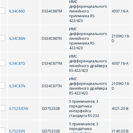
ИМС
дифференциального
IL34C86D
DS34C86TM
линейного
4307.16-А
GD75232B
приемника RS-
422/423
ИМС
M
дифференциального
2103Ю.16-
IL34C86N
DS34C86TN
линейного
D
приемника RS-
422/423
MAX202EEPE
MAX202EESE
ИМС
дифференциального
MAX207EENG
MAX207EEWG
IL34C87D
DS34C87TM
4307.16-А
линейного драйвера
RS-422/423
MAX208EENG
MAX208EEWG
ИМС
дифференциального
2103Ю.16-
MAX232EEPE
MAX232EESE
IL34C87N
DS34C87TN
линейного драйвера
D
RS-422/423
MAX3085EEPA
MAX3221EAE
5 приемников, 3
передатчика
IL75232DW
GD75232B
4321.20-В
MAX3221EEAE (SSOP-16)
MAX3226EAE
интерфейса
стандарта RS-232
MAX3232EPE
MAX3232ESE
5 приемников, 3
передатчика
IL75232N
GD75232B
2140.20-В