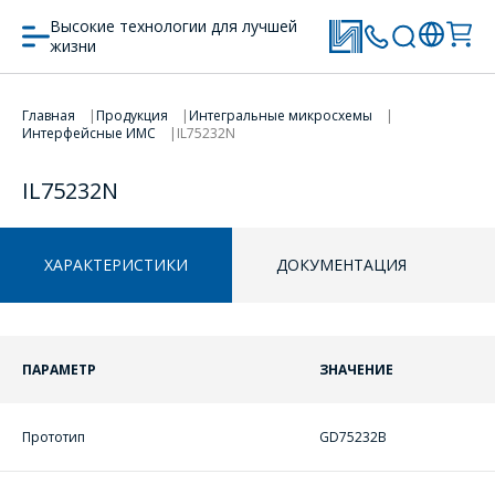
Высокие технологии для лучшей
жизни
Главная
Продукция
Интегральные микросхемы
Интерфейсные ИМС
IL75232N
ПЕРЕЙТИ В КОРЗИНУ
ПЕРЕЙТИ В КОРЗИНУ
IL75232N
ПРОДОЛЖИТЬ ПОКУПКИ
ПРОДОЛЖИТЬ ПОКУПКИ
ХАРАКТЕРИСТИКИ
ДОКУМЕНТАЦИЯ
ПАРАМЕТР
ЗНАЧЕНИЕ
Прототип
GD75232B
ОФОРМИТЬ ЗАКАЗ