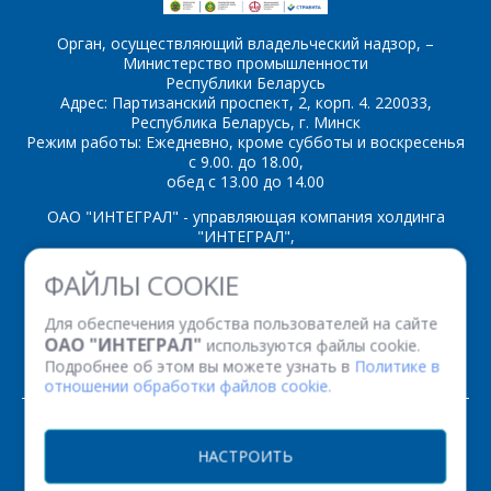
Орган, осуществляющий владельческий надзор, –
Министерство промышленности
Республики Беларусь
*
- обязательные
Адрес: Партизанский проспект, 2, корп. 4. 220033,
поля
Республика Беларусь, г. Минск
Режим работы: Ежедневно, кроме субботы и воскресенья
с 9.00. до 18.00,
*
- обязательные
обед с 13.00 до 14.00
ОТПРАВИТЬ
поля
ОАО "ИНТЕГРАЛ" - управляющая компания холдинга
"ИНТЕГРАЛ",
ОТПРАВИТЬ
ул. Казинца И.П., д.121А, комната 327, г. Минск, 220108,
ФАЙЛЫ COOKIE
Республика Беларусь
Время работы: пн-пт с 08.30 до 17.00
Для обеспечения удобства пользователей на сайте
Факс: (+375 17) 338 12 94 УНП 100386629
ОАО "ИНТЕГРАЛ"
используются файлы cookie.
Рег. номер 100386629 от 01.08.2013 г.
Подробнее об этом вы можете узнать в
Политике в
отношении обработки файлов cookie.
© 2026. Все права защищены.
НАСТРОИТЬ
Версия для печати