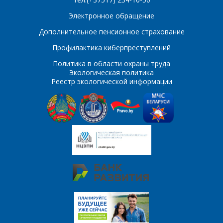
E-mail
Электронное обращение
Дополнительное пенсионное страхование
ПОИСК
Телефон
*
Профилактика киберпреступлений
Интересующий товар/
Политика в области охраны труда
услуга
Экологическая политика
Реестр экологической информации
E-mail
*
Сообщение
*
Интересующий товар/
*
услуга, их количество
Комментарий
Я согласен на
*
обработку
персональных данных
*