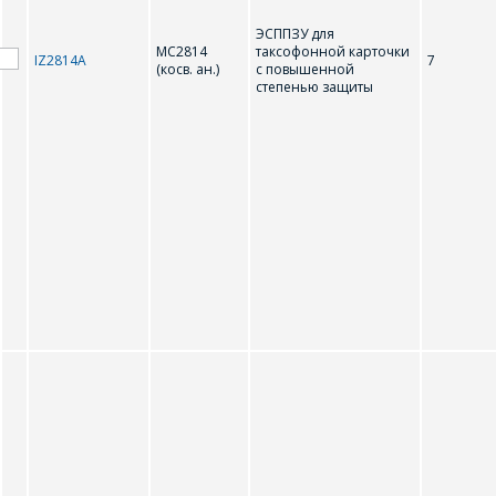
Интересующий товар/
ЭСППЗУ для
услуга
MC2814
таксофонной карточки
IZ2814A
7
(косв. ан.)
с повышенной
E-mail
*
степенью защиты
Сообщение
*
Интересующий товар/
*
услуга, их количество
Комментарий
Я согласен на
*
обработку
персональных данных
*
*
- обязательные