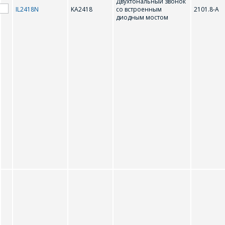
Двухтональный звонок
IL2418N
KA2418
со встроенным
2101.8-А
диодным мостом