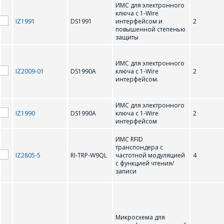
ИМС для электронного
ключа с 1-Wire
IZ1991
DS1991
интерфейсом и
2
повышенной степенью
защиты
ИМС для электронного
IZ2009-01
DS1990A
ключа с 1-Wire
2
интерфейсом.
ИМС для электронного
IZ1990
DS1990A
ключа с 1-Wire
2
интерфейсом
ИМС RFID
транспондера с
IZ2805-5
RI-TRP-W9QL
частотной модуляцией
4
с функцией чтения/
записи
Микросхема для