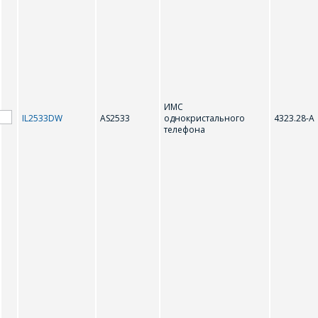
ИМС
IL2533DW
AS2533
однокристального
4323.28-А
телефона