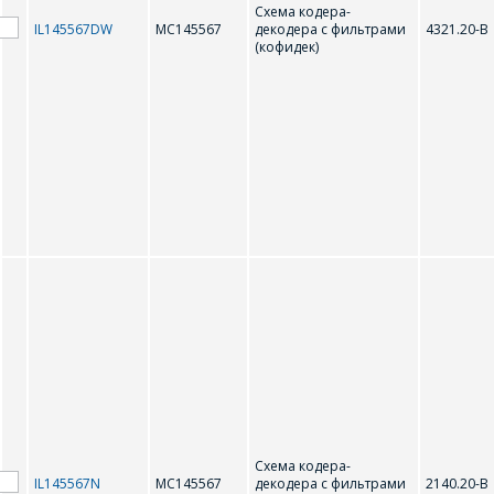
Схема кодера-
IL145567DW
MC145567
декодера с фильтрами
4321.20-В
(кофидек)
МC145567
Схема кодера-
IL145567N
МC145567
декодера с фильтрами
2140.20-В