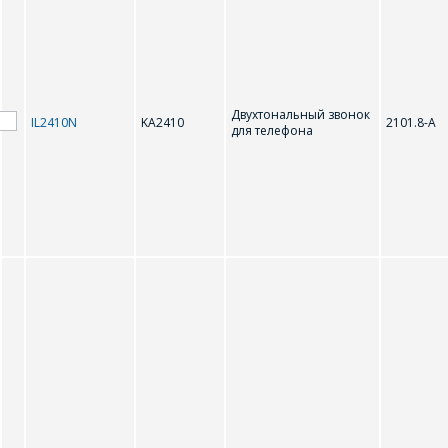
Двухтональный звонок
IL2410N
KA2410
2101.8-А
для телефона