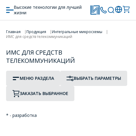
AS2533
ATA5577
Высокие технологии для лучшей
ИКМ-кофидеки
жизни
D
ИМС для бесконтактных систем
идентификации RFID
Главная
Продукция
Интегральные микросхемы
ИМС для средств телекоммуникаций
DS1961
DS1990
ИМС для телефонии
DS1990A
DS1991
ИМС ДЛЯ СРЕДСТВ
ТЕЛЕКОММУНИКАЦИЙ
ИМС для телефонных (таксофонных)
электронных карт
H
МЕНЮ РАЗДЕЛА
ВЫБРАТЬ ПАРАМЕТРЫ
ИМС для электронных ключей
H4103
HM9170
ЗАКАЗАТЬ ВЫБРАННОЕ
ИМС номеронабирателей
HM9200
HM9270
ИМС однокристального телефона
* - разработка
K
ИМС разговорного тракта
KA2410
KA2411