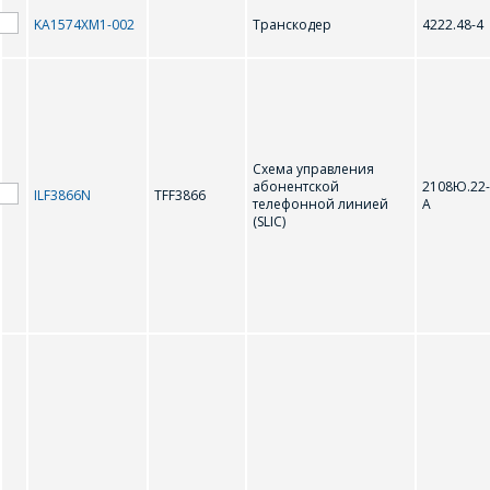
P
KA1574XM1-002
Транскодер
4222.48-4
PBL3726/18
R
Схема управления
абонентской
2108Ю.22-
ILF3866N
TFF3866
телефонной линией
А
RI-TRP-W9QL
(SLIC)
S
SLE4406C
SLE4428
SLE4436E
SLE4442
T