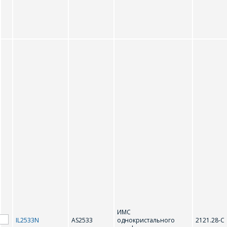
ИМС
IL2533N
AS2533
однокристального
2121.28-С