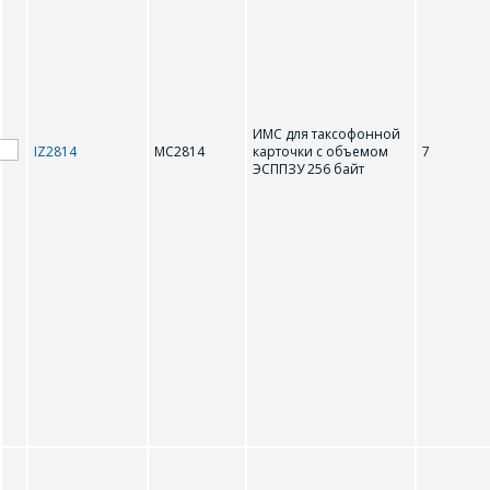
поля
*
- обязательные
ОТПРАВИТЬ
поля
ИМС для таксофонной
IZ2814
MC2814
карточки с объемом
7
ОТПРАВИТЬ
ЭСППЗУ 256 байт