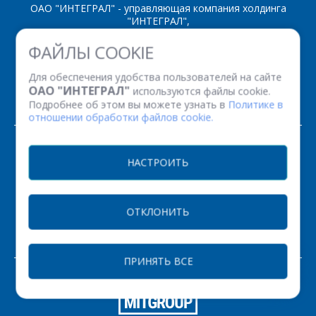
ОАО "ИНТЕГРАЛ" - управляющая компания холдинга
"ИНТЕГРАЛ",
ул. Казинца И.П., д.121А, комната 327, г. Минск, 220108,
ФАЙЛЫ COOKIE
Республика Беларусь
Время работы: пн-пт с 08.30 до 17.00
Для обеспечения удобства пользователей на сайте
Факс: (+375 17) 338 12 94 УНП 100386629
ОАО "ИНТЕГРАЛ"
используются файлы cookie.
Рег. номер 100386629 от 01.08.2013 г.
Подробнее об этом вы можете узнать в
Политике в
отношении обработки файлов cookie.
© 2026. Все права защищены.
НАСТРОИТЬ
Версия для печати
ОТКЛОНИТЬ
НАСТРОЙКИ COOKIE
ПРИНЯТЬ ВСЕ
ЗАКАЗАТЬ
РАЗРАБОТКА САЙТА