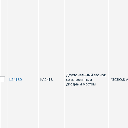
Двухтональный звонок
IL2418D
KA2418
со встроенным
4303Ю.8-
диодным мостом