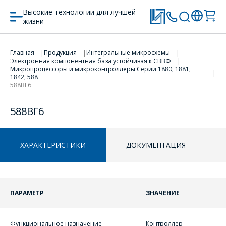
Высокие технологии для лучшей
жизни
Главная
Продукция
Интегральные микросхемы
Электронная компонентная база устойчивая к СВВФ
ПЕРЕЙТИ В КОРЗИНУ
ПЕРЕЙТИ В КОРЗИНУ
Микропроцессоры и микроконтроллеры Серии 1880; 1881;
1842; 588
588ВГ6
ПРОДОЛЖИТЬ ПОКУПКИ
ПРОДОЛЖИТЬ ПОКУПКИ
588ВГ6
ХАРАКТЕРИСТИКИ
ДОКУМЕНТАЦИЯ
ПАРАМЕТР
ЗНАЧЕНИЕ
ОФОРМИТЬ ЗАКАЗ
Функциональное назначение
Контроллер