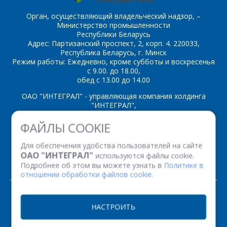
Орган, осуществляющий владельческий надзор, –
Министерство промышленности
Республики Беларусь
Адрес: Партизанский проспект, 2, корп. 4. 220033,
*
- обязательные
Республика Беларусь, г. Минск
поля
Режим работы: Ежедневно, кроме субботы и воскресенья
с 9.00. до 18.00,
обед с 13.00 до 14.00
*
- обязательные
ОТПРАВИТЬ
поля
ОАО "ИНТЕГРАЛ" - управляющая компания холдинга
"ИНТЕГРАЛ",
ОТПРАВИТЬ
ул. Казинца И.П., д.121А, комната 327, г. Минск, 220108,
ФАЙЛЫ COOKIE
Республика Беларусь
Время работы: пн-пт с 08.30 до 17.00
Для обеспечения удобства пользователей на сайте
Факс: (+375 17) 338 12 94 УНП 100386629
ОАО "ИНТЕГРАЛ"
используются файлы cookie.
Рег. номер 100386629 от 01.08.2013 г.
Подробнее об этом вы можете узнать в
Политике в
отношении обработки файлов cookie.
© 2026. Все права защищены.
НАСТРОИТЬ
Версия для печати