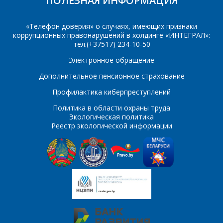
ПОЛЕЗНАЯ ИНФОРМАЦИЯ
E-mail
«Телефон доверия» о случаях, имеющих признаки
ПОИСК
коррупционных правонарушений в холдинге «ИНТЕГРАЛ»:
Телефон
*
тел.(+37517) 234-10-50
Интересующий товар/
Электронное обращение
услуга
Дополнительное пенсионное страхование
E-mail
*
Профилактика киберпреступлений
Политика в области охраны труда
Сообщение
*
Экологическая политика
Реестр экологической информации
Интересующий товар/
*
услуга, их количество
Комментарий
Я согласен на
*
обработку
персональных данных
*