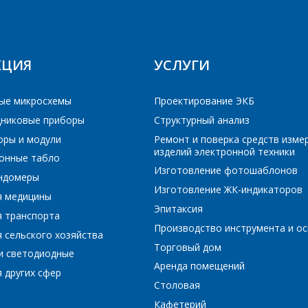
КЦИЯ
УСЛУГИ
ые микросхемы
Проектирование ЭКБ
никовые приборы
Структурный анализ
оры и модули
Ремонт и поверка средств изме
изделий электронной техники
онные табло
Изготовление фотошаблонов
ундомеры
Изготовление ЖК-индикаторов
я медицины
Эпитаксия
я транспорта
Производство инструмента и ос
 сельского хозяйства
Торговый дом
и светодиодные
Аренда помещений
 других сфер
Столовая
Кафетерий