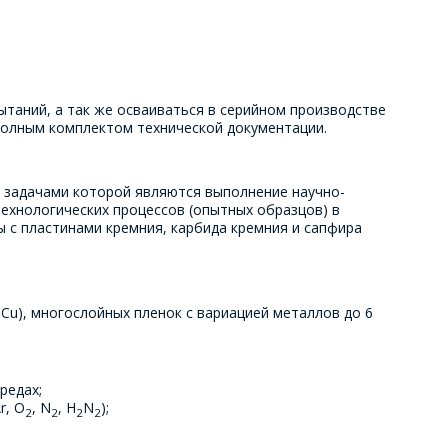
ытаний, а так же осваиваться в серийном производстве
полным комплектом технической документации.
и задачами которой являются выполнение научно-
ехнологических процессов (опытных образцов) в
 с пластинами кремния, карбида кремния и сапфира
, Cu), многослойных пленок с вариацией металлов до 6
редах;
r, O
, N
, H
N
);
2
2
2
2