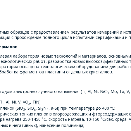
ПОИСК
Интересующий товар/услуга
E-mail
*
тных образцов с предоставлением результатов измерений и исп
укции с прохождение полного цикла испытаний сертификации и 
ериалов
Сообщение
*
Интересующий товар/услуга, их количество
*
слевая лаборатория новых технологий и материалов, основным
технологических работ, разработка новых высокоэффективных т
боратория оснащена технологическим оборудованием для работы
обработка фрагментов пластин и отдельных кристаллов.
Комментарий
*
дом электронно-лучевого напыления (Ti, Al, Ni, NiCr, Mo, Ta, V
Я согласен на обработку персональных данных
*
 Al, Ni, V, VO
, TiN);
x
пленок (SiO
, SiO
, Si
N
, a-Si) при температуре до 400 ºС;
2
x
3
4
трических тонких пленок в хлорсодержащих и фторсодержащих с
нагрева 250-1450 °С, скорость нагрева, 10-150 °С/сек, среда: A
вных и негативных), нанесение полиимида;