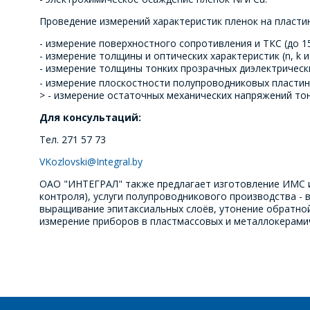
Проведение измерений характеристик пленок на пласти
- измерение поверхностного сопротивления и ТКС (до 15
- измерение толщины и оптических характеристик (n, k 
- измерение толщины тонких прозрачных диэлектрически
- измерение плоскостности полупроводниковых пластин
> - измерение остаточных механических напряжений то
Для консультаций:
Тел. 271 57 73
VKozlovski@Integral.by
ОАО "ИНТЕГРАЛ" также предлагает изготовление ИМС и
контроля), услуги полупроводникового производства -
выращивание эпитаксиальных слоёв, утонение обратной 
измерение приборов в пластмассовых и металлокерамич