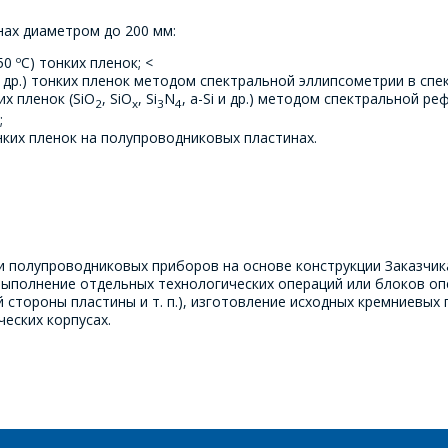
*
- обязательные поля
нах диаметром до 200 мм:
0 ºС) тонких пленок; <
*
- обязательные поля
ОТПРАВИТЬ
и др.) тонких пленок методом спектральной эллипсометрии в спе
х пленок (SiO
, SiO
, Si
N
, a-Si и др.) методом спектральной р
2
x
3
4
;
ОТПРАВИТЬ
нких пленок на полупроводниковых пластинах.
 полупроводниковых приборов на основе конструкции Заказчик
 выполнение отдельных технологических операций или блоков оп
стороны пластины и т. п.), изготовление исходных кремниевых 
еских корпусах.