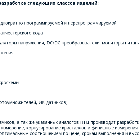
разработке следующих классов изделий:
- однократно программируемой и перепрограммируемой
Манчестерского кода
гуляторы напряжения, DC/DC преобразователи, мониторы питан
яжения
икросхемы
фотоумножителей, ИК-датчиков)
зчиков, а так же указанных аналогов НТЦ производит разработк
 измерение, корпусирование кристаллов и финишные измерения
 оптимальным соотношением по цене, срокам выполнения и высо