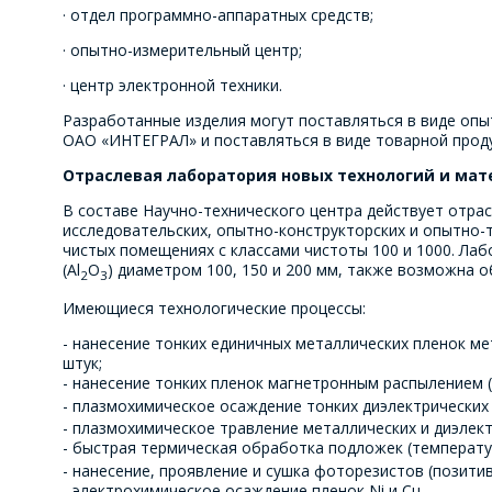
· отдел программно-аппаратных средств;
· опытно-измерительный центр;
· центр электронной техники.
Разработанные изделия могут поставляться в виде опы
ОАО «ИНТЕГРАЛ» и поставляться в виде товарной прод
Отраслевая лаборатория новых технологий и мат
В составе Научно-технического центра действует отра
исследовательских, опытно-конструкторских и опытно-
чистых помещениях с классами чистоты 100 и 1000. Ла
(Al
O
) диаметром 100, 150 и 200 мм, также возможна 
2
3
Имеющиеся технологические процессы:
- нанесение тонких единичных металлических пленок мето
штук;
- нанесение тонких пленок магнетронным распылением (Ti,
- плазмохимическое осаждение тонких диэлектрических 
- плазмохимическое травление металлических и диэлек
- быстрая термическая обработка подложек (температура 
- нанесение, проявление и сушка фоторезистов (позити
- электрохимическое осаждение пленок Ni и Cu.