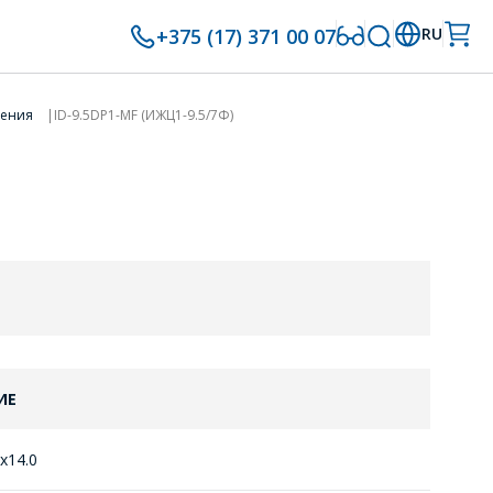
+375 (17) 371 00 07
RU
нения
ID-9.5DP1-MF (ИЖЦ1-9.5/7Ф)
ИЕ
6x14.0