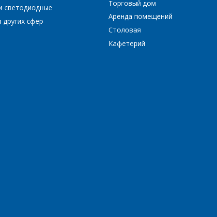
Торговый дом
и светодиодные
Аренда помещений
 других сфер
*
- обязательные поля
Столовая
Кафетерий
*
- обязательные поля
ОТПРАВИТЬ
ОТПРАВИТЬ