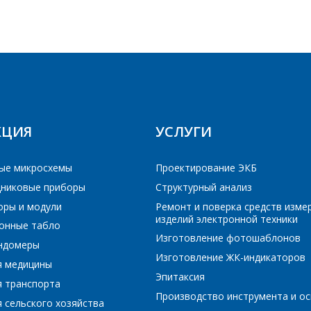
E-mail
Телефон
*
ПОИСК
Интересующий товар/услуга
E-mail
*
РЕЙТИ В КОРЗИНУ
ПРОДОЛЖИТЬ ПОКУПКИ
КЦИЯ
УСЛУГИ
Сообщение
*
Интересующий товар/услуга, их количество
*
ые микросхемы
Проектирование ЭКБ
никовые приборы
Структурный анализ
оры и модули
Ремонт и поверка средств изме
изделий электронной техники
Комментарий
*
онные табло
Изготовление фотошаблонов
ундомеры
Я согласен на обработку персональных данных
*
Изготовление ЖК-индикаторов
я медицины
Эпитаксия
я транспорта
Производство инструмента и ос
 сельского хозяйства