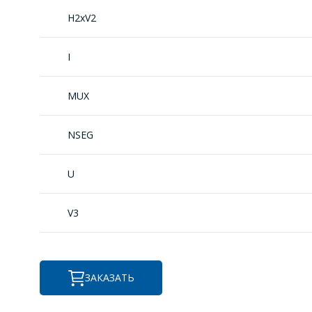
H2xV2
I
MUX
NSEG
U
V3
ЗАКАЗАТЬ