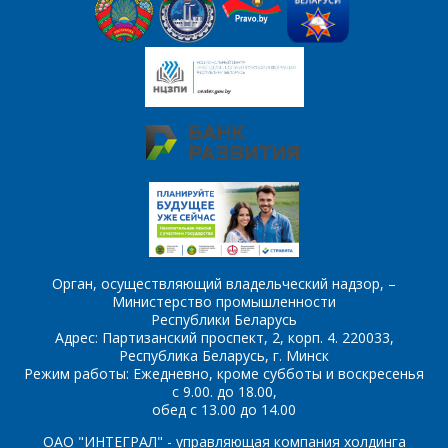
Комментарий
Я согласен на
*
обработку
персональных данных
*
*
- обязательные
поля
Орган, осуществляющий владельческий надзор, –
*
- обязательные
ОТПРАВИТЬ
Министерство промышленности
поля
Республики Беларусь
Адрес: Партизанский проспект, 2, корп. 4. 220033,
Республика Беларусь, г. Минск
ОТПРАВИТЬ
Режим работы: Ежедневно, кроме субботы и воскресенья
с 9.00. до 18.00,
обед с 13.00 до 14.00
ОАО "ИНТЕГРАЛ" - управляющая компания холдинга