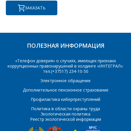
Фамилия Имя
*
ЗАКАЗАТЬ
Телефон
*
Организация
*
E-mail
ПОЛЕЗНАЯ ИНФОРМАЦИЯ
ПОИСК
Телефон
*
«Телефон доверия» о случаях, имеющих признаки
коррупционных правонарушений в холдинге «ИНТЕГРАЛ»:
Интересующий товар/
тел.(+37517) 234-10-50
услуга
Электронное обращение
E-mail
*
Дополнительное пенсионное страхование
Профилактика киберпреступлений
Сообщение
*
Политика в области охраны труда
Интересующий товар/
Экологическая политика
*
услуга, их количество
Реестр экологической информации