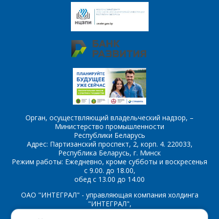
Комментарий
Я согласен на
*
обработку
персональных данных
*
*
- обязательные
поля
Орган, осуществляющий владельческий надзор, –
Министерство промышленности
*
- обязательные
ОТПРАВИТЬ
Республики Беларусь
поля
Адрес: Партизанский проспект, 2, корп. 4. 220033,
Республика Беларусь, г. Минск
Режим работы: Ежедневно, кроме субботы и воскресенья
ОТПРАВИТЬ
с 9.00. до 18.00,
обед с 13.00 до 14.00
ОАО "ИНТЕГРАЛ" - управляющая компания холдинга
"ИНТЕГРАЛ",