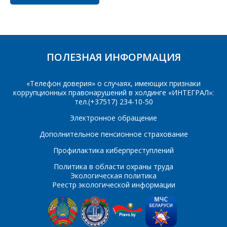
Телефон
*
Организация
*
ПОЛЕЗНАЯ ИНФОРМАЦИЯ
E-mail
«Телефон доверия» о случаях, имеющих признаки
ПОИСК
Телефон
*
коррупционных правонарушений в холдинге «ИНТЕГРАЛ»:
тел.(+37517) 234-10-50
Интересующий товар/
Электронное обращение
услуга
Дополнительное пенсионное страхование
E-mail
*
Профилактика киберпреступлений
Сообщение
*
Политика в области охраны труда
Экологическая политика
Интересующий товар/
Реестр экологической информации
*
услуга, их количество