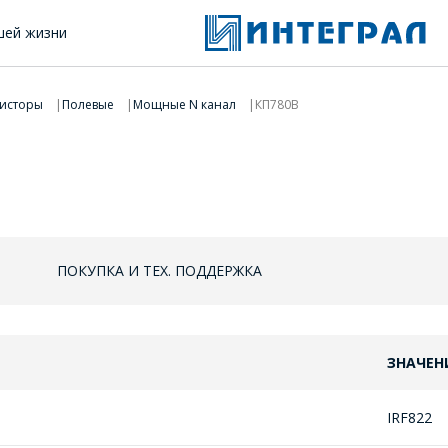
шей жизни
исторы
Полевые
Мощные N канал
КП780В
ПОКУПКА И ТЕХ. ПОДДЕРЖКА
ЗНАЧЕН
IRF822