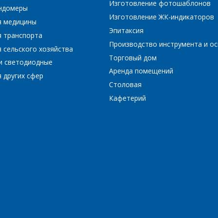
Изготовление фотошаблонов
ундомеры
Изготовление ЖК-индикаторов
я медицины
Эпитаксия
я транспорта
Производство инструмента и ос
 сельского хозяйства
*
- обязательные поля
Торговый дом
и светодиодные
Аренда помещений
 других сфер
*
- обязательные поля
ОТПРАВИТЬ
Столовая
Кафетерий
ОТПРАВИТЬ