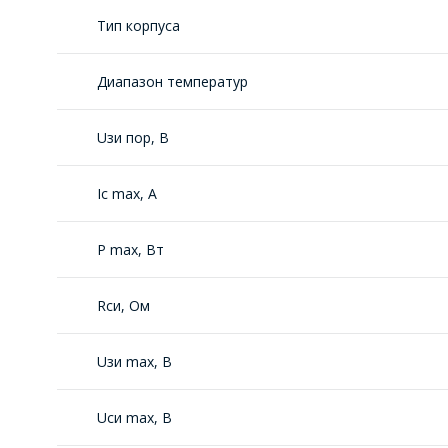
Тип корпуса
Диапазон температур
Uзи пор, В
Ic max, A
P max, Вт
Rси, Oм
Uзи max, В
Uси max, В