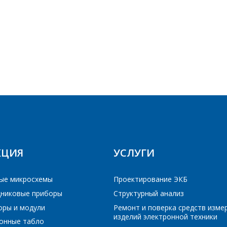
Организация
*
E-mail
Телефон
*
ПОИСК
Интересующий товар/услуга
E-mail
*
РЕЙТИ В КОРЗИНУ
РЕЙТИ В КОРЗИНУ
ПРОДОЛЖИТЬ ПОКУПКИ
ПРОДОЛЖИТЬ ПОКУПКИ
Сообщение
*
Интересующий товар/услуга, их количество
*
КЦИЯ
УСЛУГИ
ые микросхемы
Проектирование ЭКБ
Комментарий
*
никовые приборы
Структурный анализ
оры и модули
Ремонт и поверка средств изме
Я согласен на обработку персональных данных
*
изделий электронной техники
онные табло