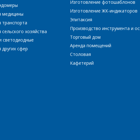
Изготовление фотошаблонов
ундомеры
Изготовление ЖК-индикаторов
я медицины
*
- обязательные поля
Эпитаксия
я транспорта
Производство инструмента и ос
 сельского хозяйства
Торговый дом
*
- обязательные поля
ОТПРАВИТЬ
и светодиодные
Аренда помещений
 других сфер
Столовая
ОТПРАВИТЬ
Кафетерий