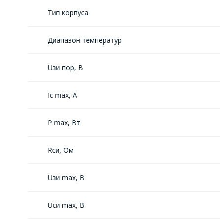
Тип корпуса
Диапазон температур
Uзи пор, В
Ic max, A
P max, Вт
Rси, Oм
Uзи max, В
Uси max, В