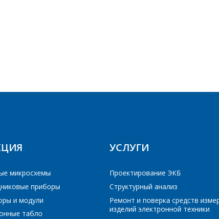
E-mail
Телефон
*
ПОИСК
Интересующий товар/услуга
E-mail
*
РЕЙТИ В КОРЗИНУ
РЕЙТИ В КОРЗИНУ
ПРОДОЛЖИТЬ ПОКУПКИ
ПРОДОЛЖИТЬ ПОКУПКИ
Сообщение
*
Интересующий товар/услуга, их количество
*
КЦИЯ
УСЛУГИ
Комментарий
*
ые микросхемы
Проектирование ЭКБ
Я согласен на обработку персональных данных
*
никовые приборы
Структурный анализ
оры и модули
Ремонт и поверка средств изме
изделий электронной техники
онные табло