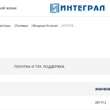
шей жизни
исторы
Полевые
Мощные N канал
КП731В
ПОКУПКА И ТЕХ. ПОДДЕРЖКА
ЗНАЧЕН
IRF712