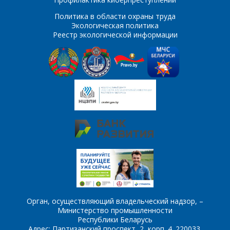
ПОИСК
Телефон
*
Политика в области охраны труда
Экологическая политика
Реестр экологической информации
Интересующий товар/
услуга
E-mail
*
Сообщение
*
Интересующий товар/
*
услуга, их количество
Комментарий
Я согласен на
*
обработку
персональных данных
*
Орган, осуществляющий владельческий надзор, –
Министерство промышленности
Республики Беларусь
Адрес: Партизанский проспект, 2, корп. 4. 220033,