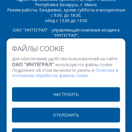
Республика Беларусь, г. Минск
Режим работы: Ежедневно, кроме субботы и воскресенья
*
- обязательные
с 9.00. до 18.00,
поля
обед с 13.00 до 14.00
ОАО "ИНТЕГРАЛ" - управляющая компания холдинга
*
- обязательные
"ИНТЕГРАЛ",
ОТПРАВИТЬ
поля
ул. Казинца И.П., д.121А, комната 327, г. Минск, 220108,
ФАЙЛЫ COOKIE
Республика Беларусь
Время работы: пн-пт с 08.30 до 17.00
ОТПРАВИТЬ
Для обеспечения удобства пользователей на сайте
Факс: (+375 17) 338 12 94 УНП 100386629
ОАО "ИНТЕГРАЛ"
используются файлы cookie.
Рег. номер 100386629 от 01.08.2013 г.
Подробнее об этом вы можете узнать в
Политике в
отношении обработки файлов cookie.
© 2026. Все права защищены.
НАСТРОИТЬ
Версия для печати
ОТКЛОНИТЬ
НАСТРОЙКИ COOKIE