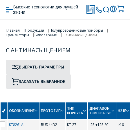
Высокие технологии для лучшей
жизни
ПРОТОТИП
ТИП КОРПУСА
Главная
Продукция
Полупроводниковые приборы
Транзисторы
Биполярные
С антинасыщением
ПЕРЕЙТИ В КОРЗИНУ
С АНТИНАСЫЩЕНИЕМ
ПРОДОЛЖИТЬ ПОКУПКИ
B
ВЫБРАТЬ ПАРАМЕТРЫ
BUD44D2
BUL45D2
ЗАКАЗАТЬ ВЫБРАННОЕ
ОФОРМИТЬ ЗАКАЗ
ТИП
ДИАПАЗОН
ОБОЗНАЧЕНИЕ
ПРОТОТИП
H21Е
КОРПУСА
ТЕМПЕРАТУР
Форма предназначена
КТ8261А
BUD44D2
КТ-27
-25 +125 °С
>10
ЗАДАТЬ ВОПРОС
для юридических лиц