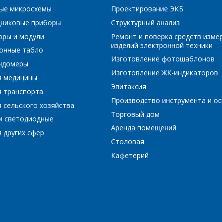
ые микросхемы
Проектирование ЭКБ
Я согласен на обработку персональных данных
*
никовые приборы
Структурный анализ
оры и модули
Ремонт и поверка средств изме
изделий электронной техники
онные табло
Изготовление фотошаблонов
ундомеры
Изготовление ЖК-индикаторов
я медицины
*
- обязательные поля
Эпитаксия
я транспорта
Производство инструмента и ос
 сельского хозяйства
*
- обязательные поля
ОТПРАВИТЬ
Торговый дом
и светодиодные
Аренда помещений
 других сфер
ОТПРАВИТЬ
Столовая
Кафетерий