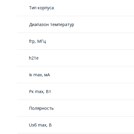
Тип корпуса
Диапазон температур
fгр, МГц
h21е
Iк max, мА
Рк max, Вт
Полярность
Uэб max, В