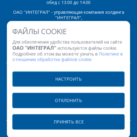
обед с 13.00 до 14.00
ОАО "ИНТЕГРАЛ" - управляющая компания холдинга
"ИНТЕГРАЛ",
ул. Казинца И.П., д.121А, комната 327, г. Минск, 220108,
ФАЙЛЫ COOKIE
Республика Беларусь
Время работы: пн-пт с 08.30 до 17.00
Для обеспечения удобства пользователей на сайте
Факс: (+375 17) 338 12 94 УНП 100386629
ОАО "ИНТЕГРАЛ"
используются файлы cookie.
Рег. номер 100386629 от 01.08.2013 г.
Подробнее об этом вы можете узнать в
Политике в
отношении обработки файлов cookie.
© 2026. Все права защищены.
НАСТРОИТЬ
Версия для печати
ОТКЛОНИТЬ
НАСТРОЙКИ COOKIE
ПРИНЯТЬ ВСЕ
ЗАКАЗАТЬ
РАЗРАБОТКА САЙТА