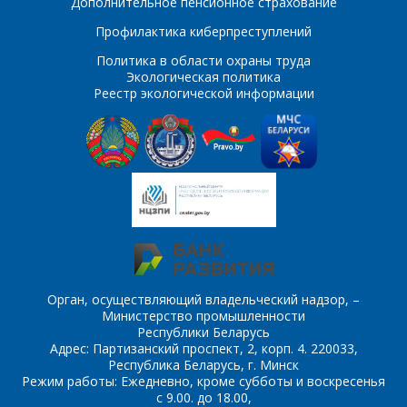
Дополнительное пенсионное страхование
Профилактика киберпреступлений
Политика в области охраны труда
Комментарий
Я согласен на
*
обработку
Экологическая политика
персональных данных
*
Реестр экологической информации
*
- обязательные
поля
*
- обязательные
ОТПРАВИТЬ
поля
Орган, осуществляющий владельческий надзор, –
Министерство промышленности
Республики Беларусь
Адрес: Партизанский проспект, 2, корп. 4. 220033,
ОТПРАВИТЬ
Республика Беларусь, г. Минск
Режим работы: Ежедневно, кроме субботы и воскресенья
с 9.00. до 18.00,