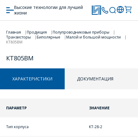
Высокие технологии для лучшей
жизни
Главная
Продукция
Полупроводниковые приборы
ПЕРЕЙТИ В КОРЗИНУ
ПЕРЕЙТИ В КОРЗИНУ
Транзисторы
Биполярные
Малой и большой мощности
КТ805ВМ
ПРОДОЛЖИТЬ ПОКУПКИ
ПРОДОЛЖИТЬ ПОКУПКИ
КТ805ВМ
ХАРАКТЕРИСТИКИ
ДОКУМЕНТАЦИЯ
ПАРАМЕТР
ЗНАЧЕНИЕ
Тип корпуса
КТ-28-2