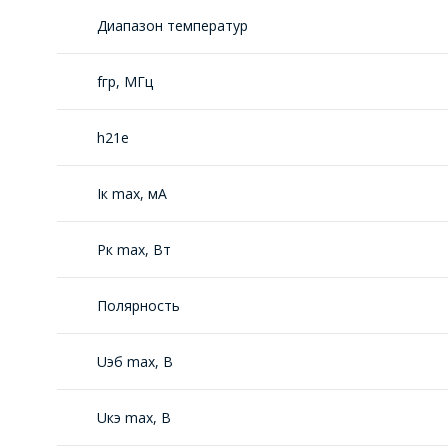
Диапазон температур
fгр, МГц
h21е
Iк max, мА
Рк max, Вт
Полярность
Uэб max, В
Uкэ max, В