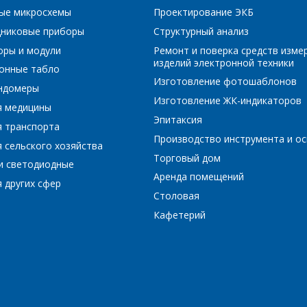
ые микросхемы
Проектирование ЭКБ
Я согласен на обработку персональных данных
*
никовые приборы
Структурный анализ
оры и модули
Ремонт и поверка средств изме
изделий электронной техники
онные табло
Изготовление фотошаблонов
ундомеры
Изготовление ЖК-индикаторов
я медицины
*
- обязательные поля
Эпитаксия
я транспорта
Производство инструмента и ос
 сельского хозяйства
*
- обязательные поля
ОТПРАВИТЬ
Торговый дом
и светодиодные
Аренда помещений
 других сфер
ОТПРАВИТЬ
Столовая
Кафетерий