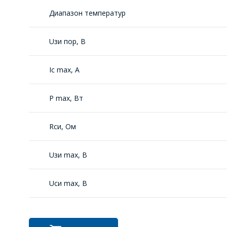
Диапазон температур
Uзи пор, В
Ic max, A
P max, Вт
Rси, Oм
Uзи max, В
Uси max, В