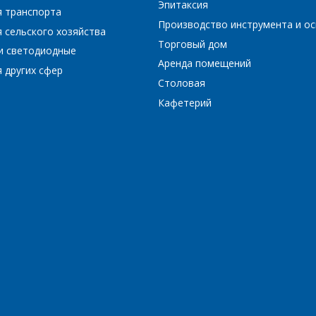
Эпитаксия
я транспорта
Производство инструмента и ос
 сельского хозяйства
Торговый дом
и светодиодные
*
- обязательные поля
Аренда помещений
 других сфер
Столовая
*
- обязательные поля
ОТПРАВИТЬ
Кафетерий
ОТПРАВИТЬ