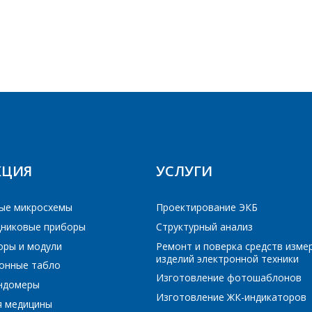
E-mail
Телефон
*
ПОИСК
Интересующий товар/услуга
E-mail
*
РЕЙТИ В КОРЗИНУ
РЕЙТИ В КОРЗИНУ
ПРОДОЛЖИТЬ ПОКУПКИ
ПРОДОЛЖИТЬ ПОКУПКИ
КЦИЯ
УСЛУГИ
Сообщение
*
Интересующий товар/услуга, их количество
*
ые микросхемы
Проектирование ЭКБ
никовые приборы
Структурный анализ
Комментарий
*
оры и модули
Ремонт и поверка средств изме
изделий электронной техники
онные табло
Я согласен на обработку персональных данных
*
Изготовление фотошаблонов
ундомеры
Изготовление ЖК-индикаторов
я медицины