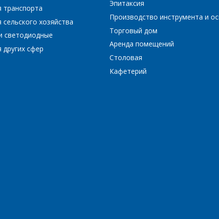
Эпитаксия
я транспорта
Производство инструмента и ос
 сельского хозяйства
Торговый дом
и светодиодные
*
- обязательные поля
Аренда помещений
 других сфер
Столовая
*
- обязательные поля
ОТПРАВИТЬ
Кафетерий
ОТПРАВИТЬ