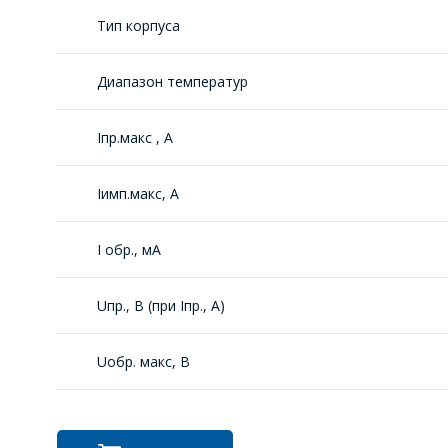
Тип корпуса
Диапазон температур
Iпр.макс , А
Iимп.макс, А
I обр., мА
Uпр., В (при Iпр., А)
Uобр. макс, В