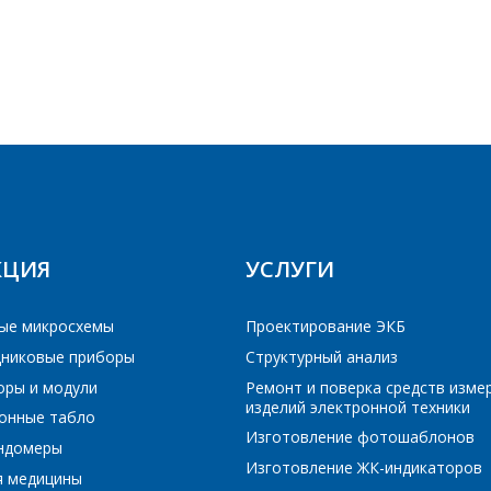
E-mail
Телефон
*
ПОИСК
Интересующий товар/услуга
E-mail
*
РЕЙТИ В КОРЗИНУ
РЕЙТИ В КОРЗИНУ
ПРОДОЛЖИТЬ ПОКУПКИ
ПРОДОЛЖИТЬ ПОКУПКИ
КЦИЯ
УСЛУГИ
Сообщение
*
Интересующий товар/услуга, их количество
*
ые микросхемы
Проектирование ЭКБ
никовые приборы
Структурный анализ
Комментарий
*
оры и модули
Ремонт и поверка средств изме
изделий электронной техники
онные табло
Я согласен на обработку персональных данных
*
Изготовление фотошаблонов
ундомеры
Изготовление ЖК-индикаторов
я медицины