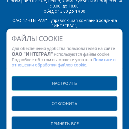
Режим работы: Ежедневно, кроме субботы и воскресенья
с 9.00. до 18.00,
обед с 13.00 до 14.00
ОАО "ИНТЕГРАЛ" - управляющая компания холдинга
"ИНТЕГРАЛ",
ул. Казинца И.П., д.121А, комната 327, г. Минск, 220108,
ФАЙЛЫ COOKIE
Республика Беларусь
Время работы: пн-пт с 08.30 до 17.00
Для обеспечения удобства пользователей на сайте
Факс: (+375 17) 338 12 94 УНП 100386629
ОАО "ИНТЕГРАЛ"
используются файлы cookie.
Рег. номер 100386629 от 01.08.2013 г.
Подробнее об этом вы можете узнать в
Политике в
отношении обработки файлов cookie.
© 2026. Все права защищены.
НАСТРОИТЬ
Версия для печати
ОТКЛОНИТЬ
НАСТРОЙКИ COOKIE
ПРИНЯТЬ ВСЕ
ЗАКАЗАТЬ