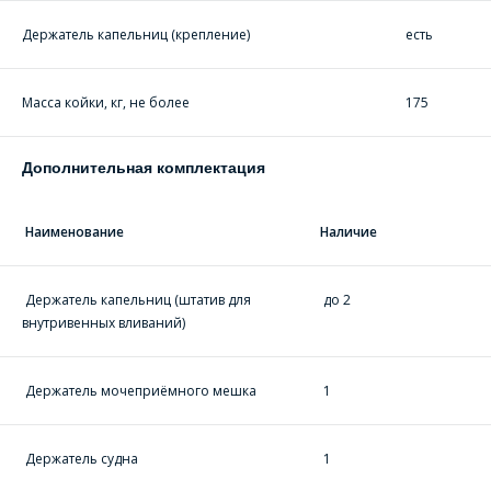
и сроков поставки.
Держатель капельниц (крепление)
есть
Фамилия Имя
*
Телефон
*
Масса койки, кг, не более
175
Организация
*
Дополнительная комплектация
E-mail
Наименование
Наличие
ПОИСК
Телефон
*
Держатель капельниц (штатив для
до 2
Интересующий товар/
услуга
внутривенных вливаний)
E-mail
*
Держатель мочеприёмного мешка
1
Сообщение
*
Держатель судна
1
Интересующий товар/
*
услуга, их количество