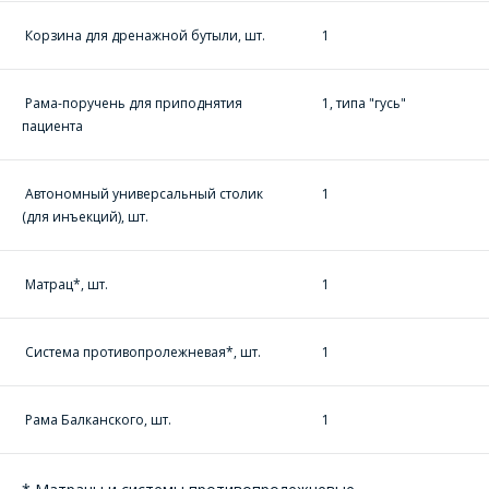
Корзина для дренажной бутыли, шт.
1
Комментарий
Я согласен на
*
Рама-поручень для приподнятия
1, типа "гусь"
обработку
персональных данных
*
пациента
Автономный универсальный столик
1
(для инъекций), шт.
*
- обязательные
Матрац*, шт.
1
поля
Система противопролежневая*, шт.
1
*
- обязательные
ОТПРАВИТЬ
поля
Рама Балканского, шт.
1
ОТПРАВИТЬ