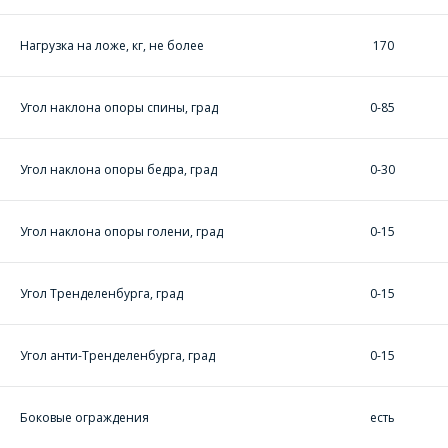
Нагрузка на ложе, кг, не более
170
Угол наклона опоры спины, град
0-85
ОФОРМИТЬ ЗАКАЗ
Угол наклона опоры бедра, град
0-30
Форма предназначена
ЗАДАТЬ ВОПРОС
для юридических лиц
и ИП.
Угол наклона опоры голени, град
0-15
Продажи физическим
СОТРУДНИКИ
лицам
осуществляются в ТД
КОМПАНИИ С
"ИНТЕГРАЛ", тел.+375
Угол Тренделенбурга, град
0-15
РАДОСТЬЮ
(17) 350-94-32
ОТВЕТЯТ НА
Укажите
Угол анти-Тренделенбурга, град
0-15
ВАШИ
интересующее Вас
изделие, и
ВОПРОСЫ
сотрудники компании
Боковые ограждения
есть
свяжутся с Вами по
вопросам стоимости
Ваше имя
*