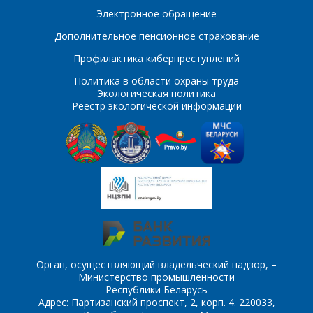
ПОИСК
Электронное обращение
Телефон
*
Дополнительное пенсионное страхование
Интересующий товар/
услуга
Профилактика киберпреступлений
E-mail
*
Политика в области охраны труда
Экологическая политика
Реестр экологической информации
Сообщение
*
Интересующий товар/
*
услуга, их количество
Комментарий
Я согласен на
*
обработку
персональных данных
*
Орган, осуществляющий владельческий надзор, –
Министерство промышленности
Республики Беларусь
Адрес: Партизанский проспект, 2, корп. 4. 220033,