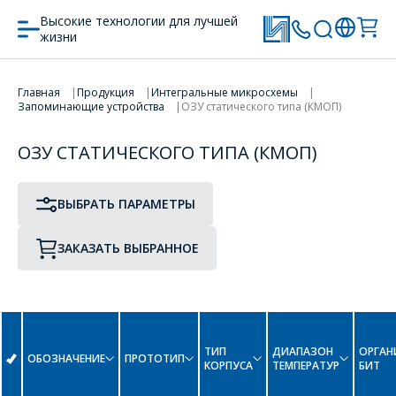
Высокие технологии для лучшей
жизни
ПРОТОТИП
ТИП КОРПУСА
Главная
Продукция
Интегральные микросхемы
Запоминающие устройства
ОЗУ статического типа (КМОП)
ПЕРЕЙТИ В КОРЗИНУ
ОЗУ СТАТИЧЕСКОГО ТИПА (КМОП)
ПРОДОЛЖИТЬ ПОКУПКИ
C
ВЫБРАТЬ ПАРАМЕТРЫ
CY6116-55C
ЗАКАЗАТЬ ВЫБРАННОЕ
H
ОФОРМИТЬ ЗАКАЗ
HM3-6516-5
HM65161-5
ТИП
ДИАПАЗОН
ОРГАН
ОБОЗНАЧЕНИЕ
ПРОТОТИП
Форма предназначена
КОРПУСА
ТЕМПЕРАТУР
БИТ
ЗАДАТЬ ВОПРОС
для юридических лиц