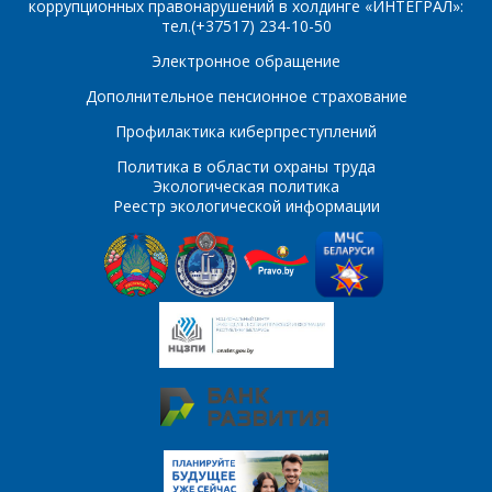
коррупционных правонарушений в холдинге «ИНТЕГРАЛ»:
тел.(+37517) 234-10-50
E-mail
Электронное обращение
ПОИСК
Дополнительное пенсионное страхование
Телефон
*
Профилактика киберпреступлений
Интересующий товар/
услуга
Политика в области охраны труда
Экологическая политика
E-mail
*
Реестр экологической информации
Сообщение
*
Интересующий товар/
*
услуга, их количество
Комментарий
Я согласен на
*
обработку
персональных данных
*