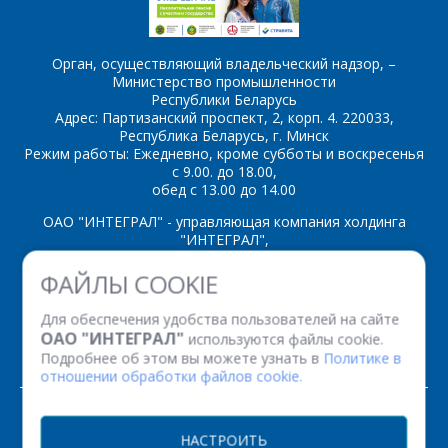
Орган, осуществляющий владельческий надзор, –
Министерство промышленности
Республики Беларусь
*
- обязательные
Адрес: Партизанский проспект, 2, корп. 4. 220033,
поля
Республика Беларусь, г. Минск
Режим работы: Ежедневно, кроме субботы и воскресенья
с 9.00. до 18.00,
*
- обязательные
ОТПРАВИТЬ
обед с 13.00 до 14.00
поля
ОАО "ИНТЕГРАЛ" - управляющая компания холдинга
"ИНТЕГРАЛ",
ОТПРАВИТЬ
ул. Казинца И.П., д.121А, комната 327, г. Минск, 220108,
ФАЙЛЫ COOKIE
Республика Беларусь
Время работы: пн-пт с 08.30 до 17.00
Для обеспечения удобства пользователей на сайте
Факс: (+375 17) 338 12 94 УНП 100386629
ОАО "ИНТЕГРАЛ"
используются файлы cookie.
Рег. номер 100386629 от 01.08.2013 г.
Подробнее об этом вы можете узнать в
Политике в
отношении обработки файлов cookie.
© 2026. Все права защищены.
НАСТРОИТЬ