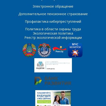
E-mail
Электронное обращение
Дополнительное пенсионное страхование
ПОИСК
Телефон
*
Профилактика киберпреступлений
Интересующий товар/
Политика в области охраны труда
услуга
Экологическая политика
Реестр экологической информации
E-mail
*
Сообщение
*
Интересующий товар/
*
услуга, их количество
Комментарий
Я согласен на
*
обработку
персональных данных
*