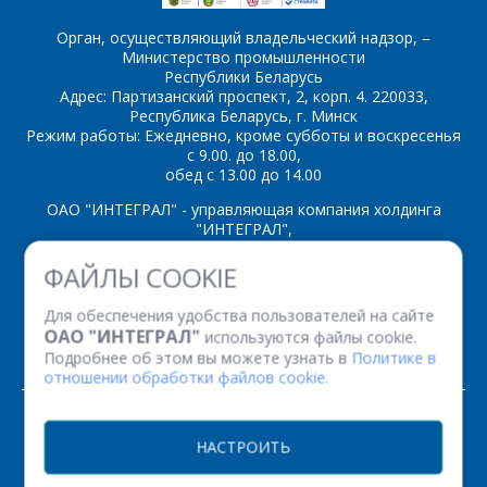
Орган, осуществляющий владельческий надзор, –
Министерство промышленности
Республики Беларусь
*
- обязательные
Адрес: Партизанский проспект, 2, корп. 4. 220033,
поля
Республика Беларусь, г. Минск
Режим работы: Ежедневно, кроме субботы и воскресенья
с 9.00. до 18.00,
обед с 13.00 до 14.00
*
- обязательные
ОТПРАВИТЬ
поля
ОАО "ИНТЕГРАЛ" - управляющая компания холдинга
"ИНТЕГРАЛ",
ОТПРАВИТЬ
ул. Казинца И.П., д.121А, комната 327, г. Минск, 220108,
ФАЙЛЫ COOKIE
Республика Беларусь
Время работы: пн-пт с 08.30 до 17.00
Для обеспечения удобства пользователей на сайте
Факс: (+375 17) 338 12 94 УНП 100386629
ОАО "ИНТЕГРАЛ"
используются файлы cookie.
Рег. номер 100386629 от 01.08.2013 г.
Подробнее об этом вы можете узнать в
Политике в
отношении обработки файлов cookie.
© 2026. Все права защищены.
НАСТРОИТЬ
Версия для печати