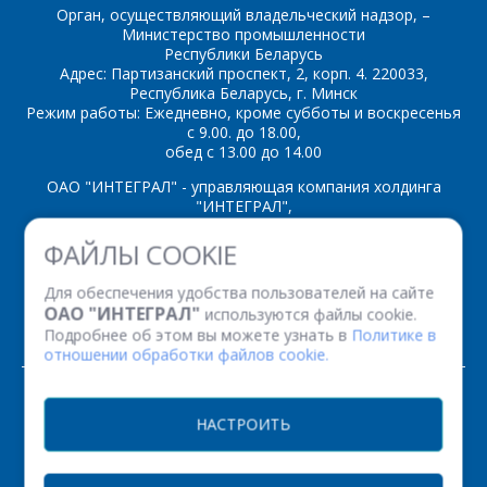
Орган, осуществляющий владельческий надзор, –
Министерство промышленности
Республики Беларусь
Адрес: Партизанский проспект, 2, корп. 4. 220033,
*
- обязательные
Республика Беларусь, г. Минск
поля
Режим работы: Ежедневно, кроме субботы и воскресенья
с 9.00. до 18.00,
обед с 13.00 до 14.00
*
- обязательные
ОТПРАВИТЬ
поля
ОАО "ИНТЕГРАЛ" - управляющая компания холдинга
"ИНТЕГРАЛ",
ул. Казинца И.П., д.121А, комната 327, г. Минск, 220108,
ФАЙЛЫ COOKIE
ОТПРАВИТЬ
Республика Беларусь
Время работы: пн-пт с 08.30 до 17.00
Для обеспечения удобства пользователей на сайте
Факс: (+375 17) 338 12 94 УНП 100386629
ОАО "ИНТЕГРАЛ"
используются файлы cookie.
Рег. номер 100386629 от 01.08.2013 г.
Подробнее об этом вы можете узнать в
Политике в
отношении обработки файлов cookie.
© 2026. Все права защищены.
НАСТРОИТЬ
Версия для печати