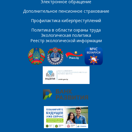
Электронное обращение
E-mail
Дополнительное пенсионное страхование
ПОИСК
Телефон
*
Профилактика киберпреступлений
Политика в области охраны труда
Интересующий товар/
Экологическая политика
услуга
Реестр экологической информации
E-mail
*
Сообщение
*
Интересующий товар/
*
услуга, их количество
Комментарий
Я согласен на
*
обработку
персональных данных
*