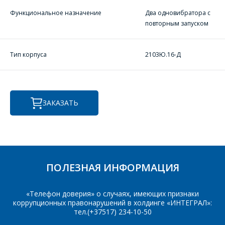
Форма предназначена
ЗАДАТЬ ВОПРОС
для юридических лиц
Функциональное назначение
Два одновибратора с
и ИП.
повторным запуском
Продажи физическим
СОТРУДНИКИ
лицам
осуществляются в ТД
КОМПАНИИ С
Тип корпуса
2103Ю.16-Д
"ИНТЕГРАЛ", тел.+375
РАДОСТЬЮ
(17) 350-94-32
ОТВЕТЯТ НА
Укажите
ВАШИ
интересующее Вас
ЗАКАЗАТЬ
изделие, и
ВОПРОСЫ
сотрудники компании
свяжутся с Вами по
вопросам стоимости
Ваше имя
*
и сроков поставки.
Фамилия Имя
*
ПОЛЕЗНАЯ ИНФОРМАЦИЯ
Телефон
*
«Телефон доверия» о случаях, имеющих признаки
коррупционных правонарушений в холдинге «ИНТЕГРАЛ»:
Организация
*
тел.(+37517) 234-10-50