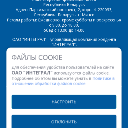
Республики Беларусь
Адрес: Партизанский проспект, 2, корп. 4. 220033,
Республика Беларусь, г. Минск
*
- обязательные
Режим работы: Ежедневно, кроме субботы и воскресенья
поля
с 9.00. до 18.00,
обед с 13.00 до 14.00
*
- обязательные
ОАО "ИНТЕГРАЛ" - управляющая компания холдинга
ОТПРАВИТЬ
поля
"ИНТЕГРАЛ",
ул. Казинца И.П., д.121А, комната 327, г. Минск, 220108,
ФАЙЛЫ COOKIE
Республика Беларусь
ОТПРАВИТЬ
Время работы: пн-пт с 08.30 до 17.00
Для обеспечения удобства пользователей на сайте
Факс: (+375 17) 338 12 94 УНП 100386629
ОАО "ИНТЕГРАЛ"
используются файлы cookie.
Рег. номер 100386629 от 01.08.2013 г.
Подробнее об этом вы можете узнать в
Политике в
отношении обработки файлов cookie.
© 2026. Все права защищены.
НАСТРОИТЬ
Версия для печати
ОТКЛОНИТЬ
НАСТРОЙКИ COOKIE