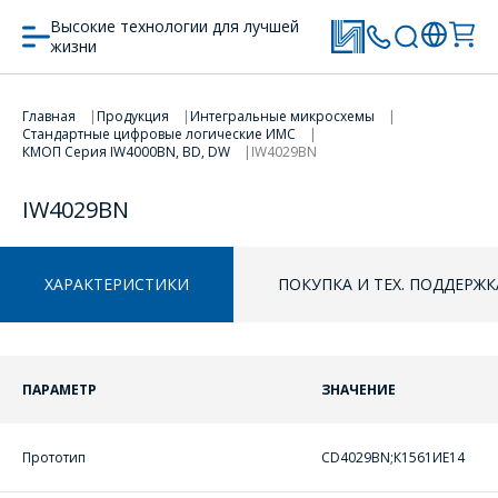
Высокие технологии для лучшей
жизни
Главная
Продукция
Интегральные микросхемы
Стандартные цифровые логические ИМС
ПЕРЕЙТИ В КОРЗИНУ
КМОП Серия IW4000BN, BD, DW
IW4029BN
ПРОДОЛЖИТЬ ПОКУПКИ
IW4029BN
ХАРАКТЕРИСТИКИ
ПОКУПКА И ТЕХ. ПОДДЕРЖК
ПАРАМЕТР
ЗНАЧЕНИЕ
ОФОРМИТЬ ЗАКАЗ
Прототип
CD4029BN;К1561ИЕ14
Форма предназначена