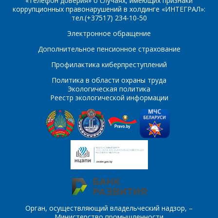
«Телефон доверия» о случаях, имеющих признаки
коррупционных правонарушений в холдинге «ИНТЕГРАЛ»:
ПОИСК
тел.(+37517) 234-10-50
Телефон
*
Электронное обращение
Интересующий товар/
Дополнительное пенсионное страхование
услуга
Профилактика киберпреступлений
E-mail
*
Политика в области охраны труда
Экологическая политика
Сообщение
*
Реестр экологической информации
Интересующий товар/
*
услуга, их количество
Комментарий
Я согласен на
*
обработку
персональных данных
*
Орган, осуществляющий владельческий надзор, –
Министерство промышленности