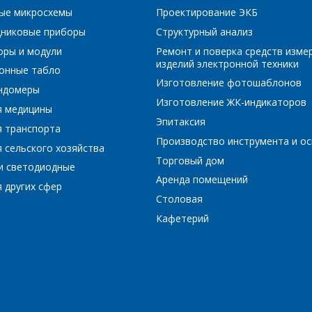
ые микросхемы
Проектирование ЭКБ
РЕЙТИ В КОРЗИНУ
ПРОДОЛЖИТЬ ПОКУПКИ
никовые приборы
Структурный анализ
Сообщение
*
Интересующий товар/услуга, их количество
*
оры и модули
Ремонт и поверка средств изме
изделий электронной техники
онные табло
Изготовление фотошаблонов
ундомеры
Изготовление ЖК-индикаторов
я медицины
Комментарий
*
Эпитаксия
я транспорта
Производство инструмента и ос
Я согласен на обработку персональных данных
*
 сельского хозяйства
Торговый дом
и светодиодные
Аренда помещений
 других сфер
Столовая
Кафетерий
*
- обязательные поля
*
- обязательные поля
ОТПРАВИТЬ