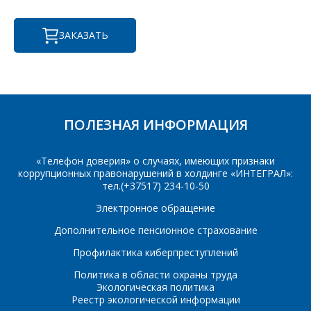
Фамилия Имя
*
ЗАКАЗАТЬ
Телефон
*
Организация
*
E-mail
ПОЛЕЗНАЯ ИНФОРМАЦИЯ
ПОИСК
Телефон
*
«Телефон доверия» о случаях, имеющих признаки
коррупционных правонарушений в холдинге «ИНТЕГРАЛ»:
Интересующий товар/
услуга
тел.(+37517) 234-10-50
Электронное обращение
E-mail
*
Дополнительное пенсионное страхование
Сообщение
*
Профилактика киберпреступлений
Интересующий товар/
Политика в области охраны труда
*
услуга, их количество
Экологическая политика
Реестр экологической информации