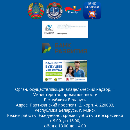
Комментарий
Я согласен на
*
обработку
персональных данных
*
*
- обязательные
поля
*
- обязательные
ОТПРАВИТЬ
Орган, осуществляющий владельческий надзор, –
поля
Министерство промышленности
Республики Беларусь
Адрес: Партизанский проспект, 2, корп. 4. 220033,
ОТПРАВИТЬ
Республика Беларусь, г. Минск
Режим работы: Ежедневно, кроме субботы и воскресенья
с 9.00. до 18.00,
обед с 13.00 до 14.00