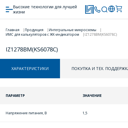
Высокие технологии для лучшей
жизни
Главная
Продукция
Интегральные микросхемы
ПЕРЕЙТИ В КОРЗИНУ
ИМС для калькуляторов с ЖК-индикатором
IZ1278BM(KS6078C)
IZ1278BM(KS6078C)
ПРОДОЛЖИТЬ ПОКУПКИ
ХАРАКТЕРИСТИКИ
ПОКУПКА И ТЕХ. ПОДДЕРЖК
ПАРАМЕТР
ЗНАЧЕНИЕ
Напряжение питания, В
1,5