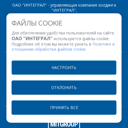
ОАО "ИНТЕГРАЛ" - управляющая компания холдинга
"ИНТЕГРАЛ",
ул. Казинца И.П., д.121А, комната 327, г. Минск, 220108,
ФАЙЛЫ COOKIE
Республика Беларусь
Время работы: пн-пт с 08.30 до 17.00
Для обеспечения удобства пользователей на сайте
Факс: (+375 17) 338 12 94 УНП 100386629
ОАО "ИНТЕГРАЛ"
используются файлы cookie.
Рег. номер 100386629 от 01.08.2013 г.
Подробнее об этом вы можете узнать в
Политике в
отношении обработки файлов cookie.
© 2026. Все права защищены.
НАСТРОИТЬ
Версия для печати
ОТКЛОНИТЬ
НАСТРОЙКИ COOKIE
ПРИНЯТЬ ВСЕ
ЗАКАЗАТЬ
РАЗРАБОТКА САЙТА