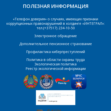
Сообщение
*
ПОЛЕЗНАЯ ИНФОРМАЦИЯ
Интересующий товар/
*
услуга, их количество
«Телефон доверия» о случаях, имеющих признаки
коррупционных правонарушений в холдинге «ИНТЕГРАЛ»:
тел.(+37517) 234-10-50
Электронное обращение
Комментарий
Я согласен на
*
обработку
Дополнительное пенсионное страхование
персональных данных
*
Профилактика киберпреступлений
Политика в области охраны труда
Экологическая политика
Реестр экологической информации
*
- обязательные
поля
*
- обязательные
ОТПРАВИТЬ
поля