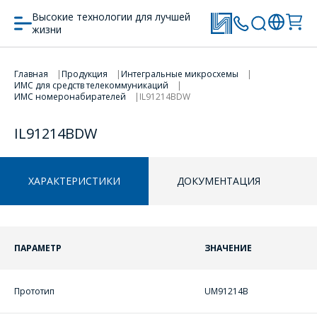
Высокие технологии для лучшей
жизни
Главная
Продукция
Интегральные микросхемы
ПЕРЕЙТИ В КОРЗИНУ
ПЕРЕЙТИ В КОРЗИНУ
ИМС для средств телекоммуникаций
ИМС номеронабирателей
IL91214BDW
ПРОДОЛЖИТЬ ПОКУПКИ
ПРОДОЛЖИТЬ ПОКУПКИ
IL91214BDW
ХАРАКТЕРИСТИКИ
ДОКУМЕНТАЦИЯ
ПАРАМЕТР
ЗНАЧЕНИЕ
Прототип
UM91214B