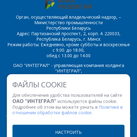
ОТПРАВИТЬ
Орган, осуществляющий владельческий надзор, –
Министерство промышленности
Республики Беларусь
Адрес: Партизанский проспект, 2, корп. 4. 220033,
Республика Беларусь, г. Минск
Режим работы: Ежедневно, кроме субботы и воскресенья
с 9.00. до 18.00,
обед с 13.00 до 14.00
ОАО "ИНТЕГРАЛ" - управляющая компания холдинга
"ИНТЕГРАЛ",
ул. Казинца И.П., д.121А, комната 327, г. Минск, 220108,
ФАЙЛЫ COOKIE
Республика Беларусь
Время работы: пн-пт с 08.30 до 17.00
Для обеспечения удобства пользователей на сайте
Факс: (+375 17) 338 12 94 УНП 100386629
ОАО "ИНТЕГРАЛ"
используются файлы cookie.
Рег. номер 100386629 от 01.08.2013 г.
Подробнее об этом вы можете узнать в
Политике в
отношении обработки файлов cookie.
© 2026. Все права защищены.
НАСТРОИТЬ