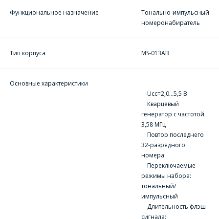
Функциональное назначение
Тонально-импульсный
номеронабиратель
Тип корпуса
MS-013AB
Основные характеристики
ОФОРМИТЬ ЗАКАЗ
Ucc=2,0…5,5 В
Кварцевый
генератор с частотой
Форма предназначена
3,58 MГц
ЗАДАТЬ ВОПРОС
для юридических лиц
Повтор последнего
и ИП.
32-разрядного
Продажи физическим
номера
СОТРУДНИКИ
лицам
Переключаемые
осуществляются в ТД
КОМПАНИИ С
режимы набора:
"ИНТЕГРАЛ", тел.+375
РАДОСТЬЮ
тональный/
(17) 350-94-32
импульсный
ОТВЕТЯТ НА
Укажите
Длительность флэш-
ВАШИ
интересующее Вас
сигнала: