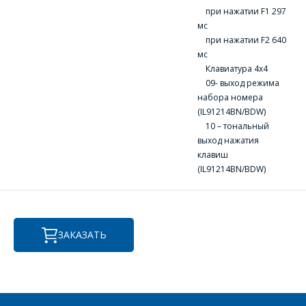
изделие, и
ВОПРОСЫ
при нажатии F1 297
сотрудники компании
мс
свяжутся с Вами по
при нажатии F2 640
вопросам стоимости
Ваше имя
*
мс
и сроков поставки.
Клавиатура 4х4
09- выход режима
Фамилия Имя
*
набора номера
Телефон
*
(IL91214BN/BDW)
10 – тональный
выход нажатия
Организация
*
клавиш
(IL91214BN/BDW)
E-mail
ПОИСК
Телефон
*
ЗАКАЗАТЬ
Интересующий товар/
услуга
E-mail
*