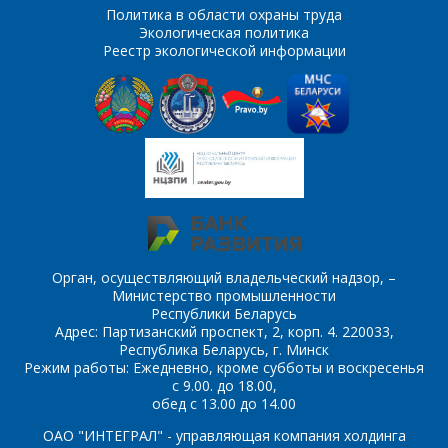
Политика в области охраны труда
Экологическая политика
Комментарий
Я согласен на
*
Реестр экологической информации
обработку
персональных данных
*
*
- обязательные
поля
Орган, осуществляющий владельческий надзор, –
*
- обязательные
ОТПРАВИТЬ
Министерство промышленности
поля
Республики Беларусь
Адрес: Партизанский проспект, 2, корп. 4. 220033,
Республика Беларусь, г. Минск
ОТПРАВИТЬ
Режим работы: Ежедневно, кроме субботы и воскресенья
с 9.00. до 18.00,
обед с 13.00 до 14.00
ОАО "ИНТЕГРАЛ" - управляющая компания холдинга