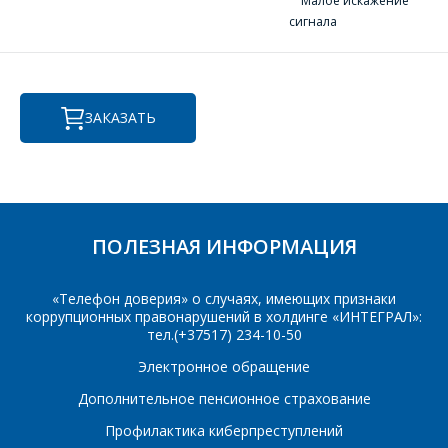
Малое искажение
Фамилия Имя
*
сигнала
Телефон
*
Организация
*
ЗАКАЗАТЬ
E-mail
ПОИСК
Телефон
*
Интересующий товар/
ПОЛЕЗНАЯ ИНФОРМАЦИЯ
услуга
E-mail
*
«Телефон доверия» о случаях, имеющих признаки
коррупционных правонарушений в холдинге «ИНТЕГРАЛ»:
тел.(+37517) 234-10-50
Сообщение
*
Электронное обращение
Интересующий товар/
*
услуга, их количество
Дополнительное пенсионное страхование
Профилактика киберпреступлений