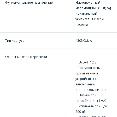
Функциональное назначение
Низковольтный
маломощный (1 Вт) од-
ноканальный
усилитель низкой
ОФОРМИТЬ ЗАКАЗ
частоты
Форма предназначена
ЗАДАТЬ ВОПРОС
Тип корпуса
4303Ю.8-А
для юридических лиц
и ИП.
Продажи физическим
СОТРУДНИКИ
лицам
Основные характеристики
осуществляются в ТД
КОМПАНИИ С
Ucc=4…12 В
"ИНТЕГРАЛ", тел.+375
Возможность
РАДОСТЬЮ
(17) 350-94-32
применения в
ОТВЕТЯТ НА
устройствах с
Укажите
ВАШИ
автономным
интересующее Вас
источником питания
изделие, и
ВОПРОСЫ
Низкий ток
сотрудники компании
свяжутся с Вами по
потребления (4 мА)
вопросам стоимости
Ваше имя
*
Усиление от 20 до
и сроков поставки.
200 дБ