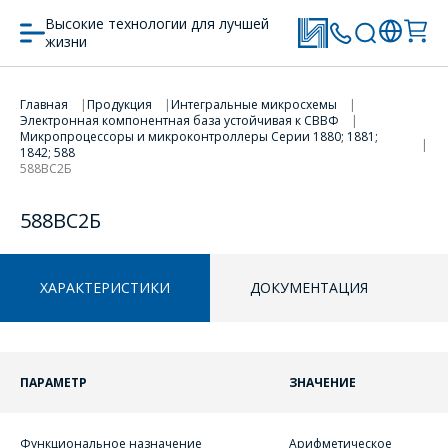
Высокие технологии для лучшей
жизни
Главная
Продукция
Интегральные микросхемы
Электронная компонентная база устойчивая к СВВФ
ПЕРЕЙТИ В КОРЗИНУ
ПЕРЕЙТИ В КОРЗИНУ
Микропроцессоры и микроконтроллеры Серии 1880; 1881;
1842; 588
588ВС2Б
ПРОДОЛЖИТЬ ПОКУПКИ
ПРОДОЛЖИТЬ ПОКУПКИ
588ВС2Б
ХАРАКТЕРИСТИКИ
ДОКУМЕНТАЦИЯ
ОФОРМИТЬ ЗАКАЗ
ПАРАМЕТР
ЗНАЧЕНИЕ
Форма предназначена
ЗАДАТЬ ВОПРОС
Функциональное назначение
Арифметическое