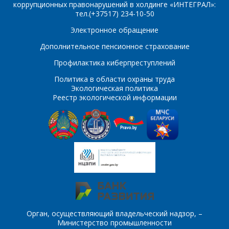
коррупционных правонарушений в холдинге «ИНТЕГРАЛ»:
тел.(+37517) 234-10-50
ПОИСК
Телефон
*
Электронное обращение
Интересующий товар/
Дополнительное пенсионное страхование
услуга
Профилактика киберпреступлений
E-mail
*
Политика в области охраны труда
Экологическая политика
Сообщение
*
Реестр экологической информации
Интересующий товар/
*
услуга, их количество
Комментарий
Я согласен на
*
обработку
персональных данных
*
Орган, осуществляющий владельческий надзор, –
Министерство промышленности