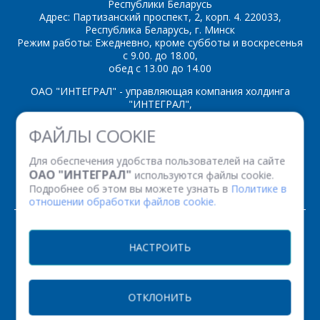
Республики Беларусь
Адрес: Партизанский проспект, 2, корп. 4. 220033,
Республика Беларусь, г. Минск
*
- обязательные
Режим работы: Ежедневно, кроме субботы и воскресенья
поля
с 9.00. до 18.00,
обед с 13.00 до 14.00
ОАО "ИНТЕГРАЛ" - управляющая компания холдинга
*
- обязательные
ОТПРАВИТЬ
"ИНТЕГРАЛ",
поля
ул. Казинца И.П., д.121А, комната 327, г. Минск, 220108,
ФАЙЛЫ COOKIE
Республика Беларусь
ОТПРАВИТЬ
Время работы: пн-пт с 08.30 до 17.00
Для обеспечения удобства пользователей на сайте
Факс: (+375 17) 338 12 94 УНП 100386629
ОАО "ИНТЕГРАЛ"
используются файлы cookie.
Рег. номер 100386629 от 01.08.2013 г.
Подробнее об этом вы можете узнать в
Политике в
отношении обработки файлов cookie.
© 2026. Все права защищены.
НАСТРОИТЬ
Версия для печати
ОТКЛОНИТЬ
НАСТРОЙКИ COOKIE