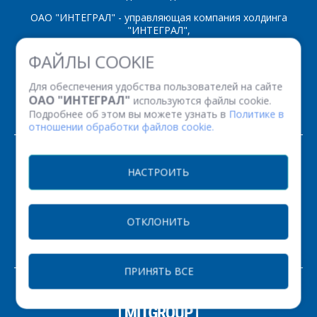
ОАО "ИНТЕГРАЛ" - управляющая компания холдинга
"ИНТЕГРАЛ",
ул. Казинца И.П., д.121А, комната 327, г. Минск, 220108,
ФАЙЛЫ COOKIE
Республика Беларусь
Время работы: пн-пт с 08.30 до 17.00
Для обеспечения удобства пользователей на сайте
Факс: (+375 17) 338 12 94 УНП 100386629
ОАО "ИНТЕГРАЛ"
используются файлы cookie.
Рег. номер 100386629 от 01.08.2013 г.
Подробнее об этом вы можете узнать в
Политике в
отношении обработки файлов cookie.
© 2026. Все права защищены.
НАСТРОИТЬ
Версия для печати
ОТКЛОНИТЬ
НАСТРОЙКИ COOKIE
ПРИНЯТЬ ВСЕ
ЗАКАЗАТЬ
РАЗРАБОТКА САЙТА