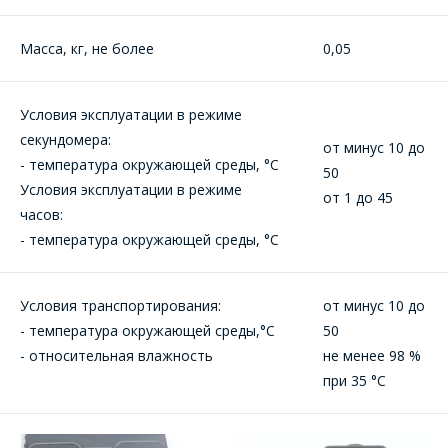
СОТРУДНИКИ
лицам
осуществляются в ТД
КОМПАНИИ С
"ИНТЕГРАЛ", тел.+375
Масса, кг, не более
0,05
РАДОСТЬЮ
(17) 350-94-32
ОТВЕТЯТ НА
Укажите
Условия эксплуатации в режиме
ВАШИ
интересующее Вас
секундомера:
изделие, и
ВОПРОСЫ
от минус 10 до
сотрудники компании
- температура окружающей среды, °С
50
свяжутся с Вами по
Условия эксплуатации в режиме
от 1 до 45
вопросам стоимости
Ваше имя
*
часов:
и сроков поставки.
- температура окружающей среды, °С
Фамилия Имя
*
Телефон
*
Условия транспортирования:
от минус 10 до
- температура окружающей среды,°С
50
Организация
*
- относительная влажность
не менее 98 %
при 35 °С
E-mail
ПОИСК
Телефон
*