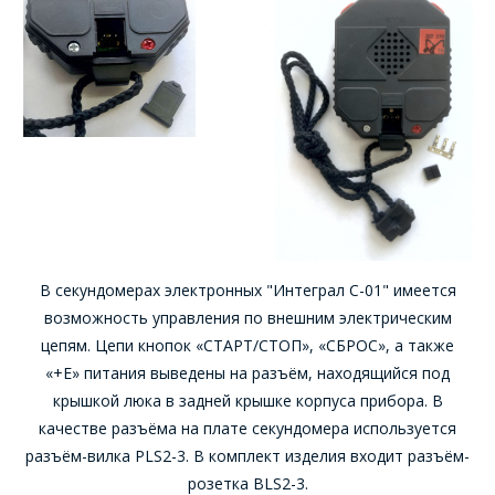
Интересующий товар/
услуга
E-mail
*
Сообщение
*
Интересующий товар/
*
услуга, их количество
В секундомерах электронных "Интеграл С-01" имеется
Комментарий
Я согласен на
*
возможность управления по внешним электрическим
обработку
цепям. Цепи кнопок «СТАРТ/СТОП», «СБРОС», а также
персональных данных
*
«+Е» питания выведены на разъём, находящийся под
крышкой люка в задней крышке корпуса прибора. В
качестве разъёма на плате секундомера используется
разъём-вилка PLS2-3. В комплект изделия входит разъём-
розетка BLS2-3.