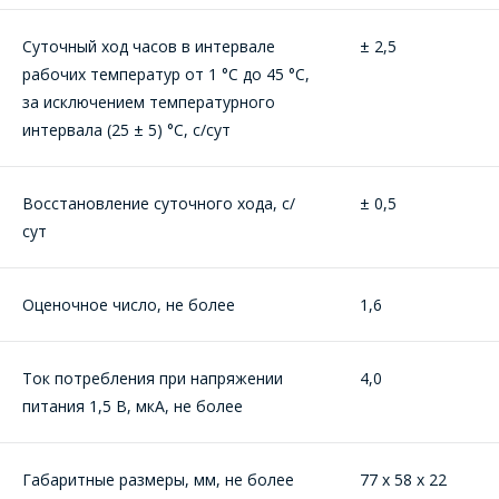
Суточный ход часов в интервале
± 2,5
рабочих температур от 1 °С до 45 °С,
за исключением температурного
интервала (25 ± 5) °С, с/сут
Восстановление суточного хода, с/
± 0,5
сут
Оценочное число, не более
1,6
ОФОРМИТЬ ЗАКАЗ
Ток потребления при напряжении
4,0
питания 1,5 В, мкА, не более
Форма предназначена
ЗАДАТЬ ВОПРОС
для юридических лиц
и ИП.
Габаритные размеры, мм, не более
77 x 58 x 22
Продажи физическим