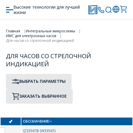
Высокие технологии для лучшей
жизни
ПРОТОТИП
ТИП КОРПУСА
Главная
Интегральные микросхемы
ИМС для электронных часов
ПЕРЕЙТИ В КОРЗИНУ
Для часов со стрелочной индикацией
ПРОДОЛЖИТЬ ПОКУПКИ
ДЛЯ ЧАСОВ СО СТРЕЛОЧНОЙ
0-9
ИНДИКАЦИЕЙ
-
10JTF20
ВЫБРАТЬ ПАРАМЕТРЫ
1121CA1
12TQ045
ЗАКАЗАТЬ ВЫБРАННОЕ
12TQ060
1344ЕН1.8У
1463УД4
1486СК1
ОБОЗНАЧЕНИЕ
ОФОРМИТЬ ЗАКАЗ
1486УД4Т
15CTQ45
IZ33567B (W33567)