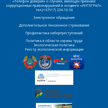
Организация
*
«Телефон доверия» о случаях, имеющих признаки
коррупционных правонарушений в холдинге «ИНТЕГРАЛ»:
2N5551
2SC495
тел.(+37517) 234-10-50
E-mail
2SC496
2SK2498
Электронное обращение
ПОИСК
Телефон
*
Дополнительное пенсионное страхование
30CTQ060
30CTQ100
Интересующий товар/
Профилактика киберпреступлений
30CTQ80
услуга
30CTQ90
Политика в области охраны труда
Экологическая политика
E-mail
*
54AC00
54AC02
Реестр экологической информации
54AC04
54AC08
Сообщение
*
54AC10
54AC109
Интересующий товар/
*
услуга, их количество
54AC11
54AC112
54AC125
54AC138
Комментарий
Я согласен на
*
54AC139
54AC14
обработку
персональных данных
*
54AC151
54AC153