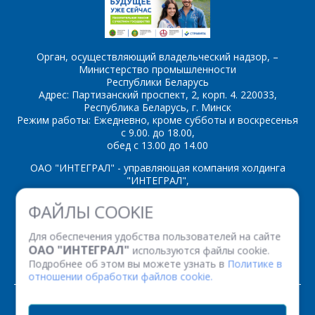
54AC155
54AC157
54AC158
54AC161
Орган, осуществляющий владельческий надзор, –
Министерство промышленности
*
- обязательные
54AC163
54AC174
Республики Беларусь
поля
Адрес: Партизанский проспект, 2, корп. 4. 220033,
Республика Беларусь, г. Минск
54AC175
54AC192
Режим работы: Ежедневно, кроме субботы и воскресенья
*
- обязательные
с 9.00. до 18.00,
ОТПРАВИТЬ
54AC193
54AC20
поля
обед с 13.00 до 14.00
54AC21
54AC240
ОАО "ИНТЕГРАЛ" - управляющая компания холдинга
"ИНТЕГРАЛ",
ОТПРАВИТЬ
54AC241
54AC244
ул. Казинца И.П., д.121А, комната 327, г. Минск, 220108,
ФАЙЛЫ COOKIE
Республика Беларусь
54AC245
54AC251
Время работы: пн-пт с 08.30 до 17.00
Для обеспечения удобства пользователей на сайте
Факс: (+375 17) 338 12 94 УНП 100386629
ОАО "ИНТЕГРАЛ"
используются файлы cookie.
54AC253
54AC257
Рег. номер 100386629 от 01.08.2013 г.
Подробнее об этом вы можете узнать в
Политике в
отношении обработки файлов cookie.
54AC258
54AC273
© 2026. Все права защищены.
54AC279
54AC280