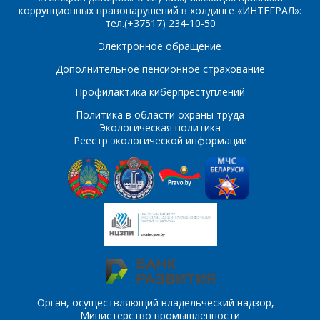
свяжутся с Вами по
коррупционных правонарушений в холдинге «ИНТЕГРАЛ»:
вопросам стоимости
Ваше имя
*
тел.(+37517) 234-10-50
и сроков поставки.
Электронное обращение
Фамилия Имя
*
Дополнительное пенсионное страхование
Телефон
*
Профилактика киберпреступлений
Политика в области охраны труда
Организация
*
Экологическая политика
Реестр экологической информации
E-mail
ПОИСК
Телефон
*
Интересующий товар/
услуга
E-mail
*
Сообщение
*
Орган, осуществляющий владельческий надзор, –
Министерство промышленности