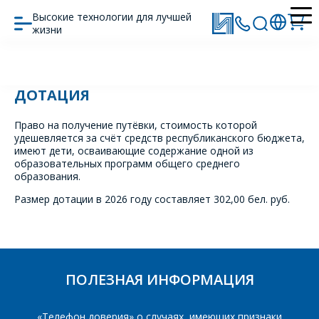
Высокие технологии для лучшей
жизни
Главная
Лагерь
ДОТАЦИЯ
ОФОРМИТЬ ЗАКАЗ
Право на получение путёвки, стоимость которой
удешевляется за счёт средств республиканского бюджета,
имеют дети, осваивающие содержание одной из
Форма предназначена
ЗАДАТЬ ВОПРОС
образовательных программ общего среднего
для юридических лиц
образования.
и ИП.
Продажи физическим
Размер дотации в 2026 году составляет 302,00 бел. руб.
СОТРУДНИКИ
лицам
осуществляются в ТД
КОМПАНИИ С
"ИНТЕГРАЛ", тел.+375
РАДОСТЬЮ
(17) 350-94-32
ОТВЕТЯТ НА
Укажите
ПОЛЕЗНАЯ ИНФОРМАЦИЯ
ВАШИ
интересующее Вас
изделие, и
ВОПРОСЫ
сотрудники компании
«Телефон доверия» о случаях, имеющих признаки