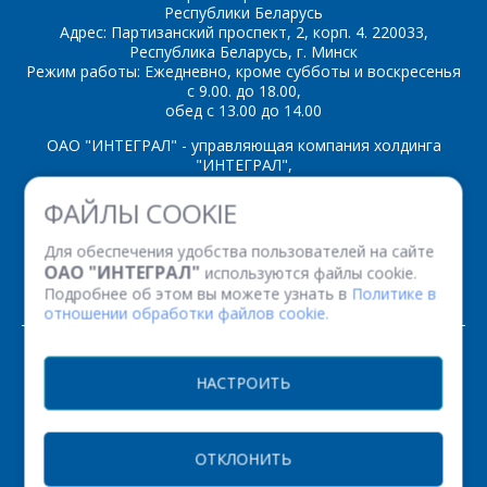
Интересующий товар/
Республики Беларусь
*
услуга, их количество
Адрес: Партизанский проспект, 2, корп. 4. 220033,
Республика Беларусь, г. Минск
Режим работы: Ежедневно, кроме субботы и воскресенья
с 9.00. до 18.00,
обед с 13.00 до 14.00
Комментарий
Я согласен на
*
обработку
ОАО "ИНТЕГРАЛ" - управляющая компания холдинга
персональных данных
*
"ИНТЕГРАЛ",
ул. Казинца И.П., д.121А, комната 327, г. Минск, 220108,
ФАЙЛЫ COOKIE
Республика Беларусь
Время работы: пн-пт с 08.30 до 17.00
Для обеспечения удобства пользователей на сайте
Факс: (+375 17) 338 12 94 УНП 100386629
ОАО "ИНТЕГРАЛ"
используются файлы cookie.
Рег. номер 100386629 от 01.08.2013 г.
Подробнее об этом вы можете узнать в
Политике в
*
- обязательные
отношении обработки файлов cookie.
поля
© 2026. Все права защищены.
НАСТРОИТЬ
*
- обязательные
ОТПРАВИТЬ
Версия для печати
поля
ОТКЛОНИТЬ
ОТПРАВИТЬ
НАСТРОЙКИ COOKIE