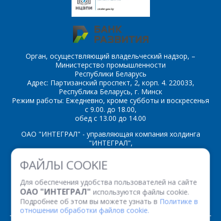
ОТПРАВИТЬ
Орган, осуществляющий владельческий надзор, –
Министерство промышленности
Республики Беларусь
Адрес: Партизанский проспект, 2, корп. 4. 220033,
Республика Беларусь, г. Минск
Режим работы: Ежедневно, кроме субботы и воскресенья
с 9.00. до 18.00,
обед с 13.00 до 14.00
ОАО "ИНТЕГРАЛ" - управляющая компания холдинга
"ИНТЕГРАЛ",
ул. Казинца И.П., д.121А, комната 327, г. Минск, 220108,
ФАЙЛЫ COOKIE
Республика Беларусь
Время работы: пн-пт с 08.30 до 17.00
Для обеспечения удобства пользователей на сайте
Факс: (+375 17) 338 12 94 УНП 100386629
ОАО "ИНТЕГРАЛ"
используются файлы cookie.
Рег. номер 100386629 от 01.08.2013 г.
Подробнее об этом вы можете узнать в
Политике в
отношении обработки файлов cookie.