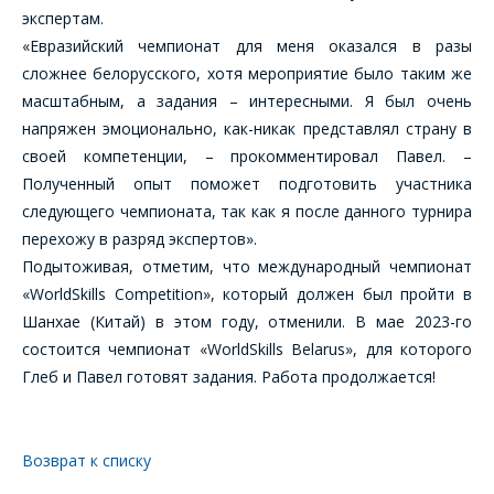
Укажите
экспертам.
ВАШИ
интересующее Вас
изделие, и
«Евразийский чемпионат для меня оказался в разы
ВОПРОСЫ
сотрудники компании
сложнее белорусского, хотя мероприятие было таким же
свяжутся с Вами по
масштабным, а задания – интересными. Я был очень
вопросам стоимости
Ваше имя
*
и сроков поставки.
напряжен эмоционально, как-никак представлял страну в
своей компетенции, – прокомментировал Павел. –
Фамилия Имя
*
Полученный опыт поможет подготовить участника
следующего чемпионата, так как я после данного турнира
Телефон
*
перехожу в разряд экспертов».
Подытоживая, отметим, что международный чемпионат
Организация
*
«WorldSkills Competition», который должен был пройти в
E-mail
Шанхае (Китай) в этом году, отменили. В мае 2023-го
состоится чемпионат «WorldSkills Belarus», для которого
ПОИСК
Телефон
*
Глеб и Павел готовят задания. Работа продолжается!
Интересующий товар/
услуга
Возврат к списку
E-mail
*