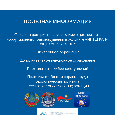
Сообщение
*
Интересующий товар/
ПОЛЕЗНАЯ ИНФОРМАЦИЯ
*
услуга, их количество
«Телефон доверия» о случаях, имеющих признаки
коррупционных правонарушений в холдинге «ИНТЕГРАЛ»:
тел.(+37517) 234-10-50
Комментарий
Я согласен на
*
обработку
Электронное обращение
персональных данных
*
Дополнительное пенсионное страхование
Профилактика киберпреступлений
Политика в области охраны труда
Экологическая политика
Реестр экологической информации
*
- обязательные
поля
*
- обязательные
ОТПРАВИТЬ
поля