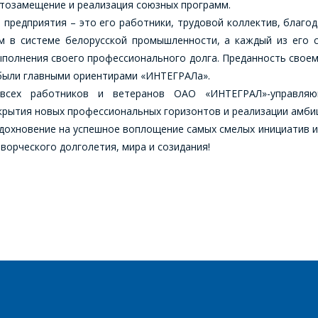
ртозамещение и реализация союзных программ.
ОФОРМИТЬ ЗАКАЗ
е предприятия – это его работники, трудовой коллектив, благ
м в системе белорусской промышленности, а каждый из его 
ЗАДАТЬ ВОПРОС
Форма предназначена для юридических лиц и ИП.
полнения своего профессионального долга. Преданность своему
Продажи физическим лицам осуществляются в ТД
 были главными ориентирами «ИНТЕГРАЛа».
"ИНТЕГРАЛ", тел.+375 (17) 350-94-32
 всех работников и ветеранов ОАО «ИНТЕГРАЛ»-управляю
СОТРУДНИКИ КОМПАНИИ С РАДОСТЬЮ
Укажите интересующее Вас изделие, и сотрудники
рытия новых профессиональных горизонтов и реализации амби
ОТВЕТЯТ НА ВАШИ ВОПРОСЫ
компании свяжутся с Вами по вопросам стоимости и
вдохновение на успешное воплощение самых смелых инициатив и
сроков поставки.
ворческого долголетия, мира и созидания!
Ваше имя
*
Фамилия Имя
*
Телефон
*
Организация
*
E-mail
Телефон
*