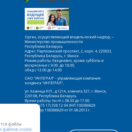
Орган, осуществляющий владельческий надзор, –
Министерство промышленности
Республики Беларусь
Адрес: Партизанский проспект, 2, корп. 4. 220033,
Республика Беларусь, г. Минск
Режим работы: Ежедневно, кроме субботы и
воскресенья с 9.00. до 18.00,
обед с 13.00 до 14.00
ОАО "ИНТЕГРАЛ" - управляющая компания
холдинга "ИНТЕГРАЛ",
ул. Казинца И.П., д.121А, комната 327, г. Минск,
220108, Республика Беларусь
Время работы: пн-пт с 08.30 до 17.00
Факс: (+375 17) 338 12 94 УНП 100386629
Рег. номер 100386629 от 01.08.2013 г.
тся файлы
 файлов cookie.