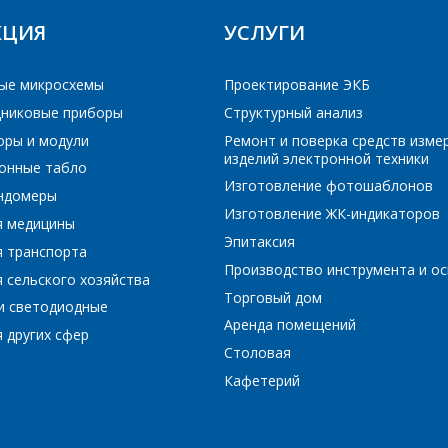
ПОИСК
КЦИЯ
УСЛУГИ
Интересующий товар/услуга
E-mail
*
ые микросхемы
Проектирование ЭКБ
никовые приборы
Структурный анализ
Сообщение
*
оры и модули
Ремонт и поверка средств изме
Интересующий товар/услуга, их количество
*
изделий электронной техники
онные табло
Изготовление фотошаблонов
ундомеры
Изготовление ЖК-индикаторов
я медицины
Комментарий
*
Эпитаксия
я транспорта
Производство инструмента и ос
 сельского хозяйства
Я согласен на обработку персональных данных
*
Торговый дом
и светодиодные
Аренда помещений
 других сфер
Столовая
Кафетерий
*
- обязательные поля