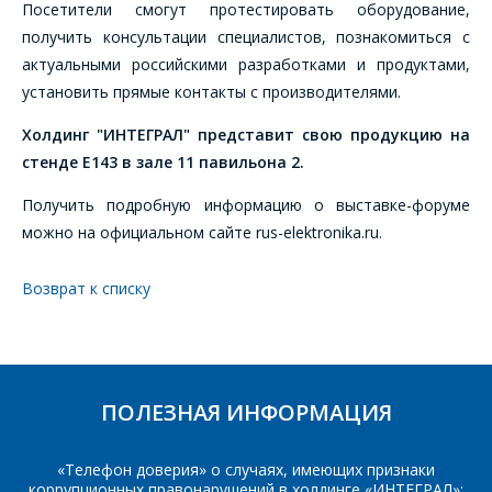
Посетители смогут протестировать оборудование,
изделие, и
ВОПРОСЫ
сотрудники компании
получить консультации специалистов, познакомиться с
свяжутся с Вами по
актуальными российскими разработками и продуктами,
вопросам стоимости
Ваше имя
*
установить прямые контакты с производителями.
и сроков поставки.
Холдинг "ИНТЕГРАЛ" представит свою продукцию на
Фамилия Имя
*
стенде Е143 в зале 11 павильона 2.
Телефон
*
Получить подробную информацию о выставке-форуме
можно на официальном сайте rus-elektronika.ru.
Организация
*
E-mail
Возврат к списку
ПОИСК
Телефон
*
Интересующий товар/
услуга
ПОЛЕЗНАЯ ИНФОРМАЦИЯ
E-mail
*
«Телефон доверия» о случаях, имеющих признаки
коррупционных правонарушений в холдинге «ИНТЕГРАЛ»: