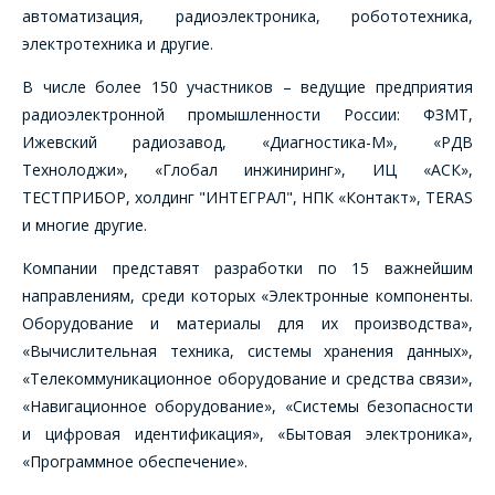
автоматизация, радиоэлектроника, робототехника,
электротехника и другие.
В числе более 150 участников – ведущие предприятия
радиоэлектронной промышленности России: ФЗМТ,
Ижевский радиозавод, «Диагностика-М», «РДВ
Технолоджи», «Глобал инжиниринг», ИЦ «АСК»,
ТЕСТПРИБОР, холдинг "ИНТЕГРАЛ", НПК «Контакт», TERAS
ОФОРМИТЬ ЗАКАЗ
и многие другие.
Компании представят разработки по 15 важнейшим
Форма предназначена
ЗАДАТЬ ВОПРОС
направлениям, среди которых «Электронные компоненты.
для юридических лиц
и ИП.
Оборудование и материалы для их производства»,
Продажи физическим
«Вычислительная техника, системы хранения данных»,
СОТРУДНИКИ
лицам
«Телекоммуникационное оборудование и средства связи»,
осуществляются в ТД
КОМПАНИИ С
"ИНТЕГРАЛ", тел.+375
«Навигационное оборудование», «Системы безопасности
РАДОСТЬЮ
(17) 350-94-32
и цифровая идентификация», «Бытовая электроника»,
ОТВЕТЯТ НА
«Программное обеспечение».
Укажите
ВАШИ
интересующее Вас