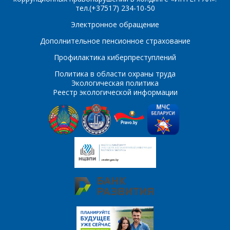
Сообщение
*
тел.(+37517) 234-10-50
Интересующий товар/
Электронное обращение
*
услуга, их количество
Дополнительное пенсионное страхование
Профилактика киберпреступлений
Политика в области охраны труда
Комментарий
Я согласен на
*
Экологическая политика
обработку
Реестр экологической информации
персональных данных
*
*
- обязательные
поля
*
- обязательные
ОТПРАВИТЬ
поля