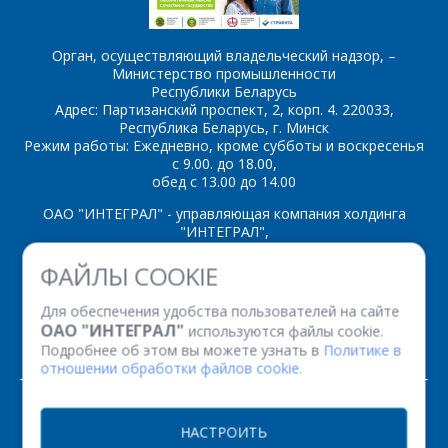
ОТПРАВИТЬ
Орган, осуществляющий владельческий надзор, –
Министерство промышленности
Республики Беларусь
Адрес: Партизанский проспект, 2, корп. 4. 220033,
Республика Беларусь, г. Минск
Режим работы: Ежедневно, кроме субботы и воскресенья
с 9.00. до 18.00,
обед с 13.00 до 14.00
ОАО "ИНТЕГРАЛ" - управляющая компания холдинга
"ИНТЕГРАЛ",
ул. Казинца И.П., д.121А, комната 327, г. Минск, 220108,
ФАЙЛЫ COOKIE
Республика Беларусь
Время работы: пн-пт с 08.30 до 17.00
Для обеспечения удобства пользователей на сайте
Факс: (+375 17) 338 12 94 УНП 100386629
ОАО "ИНТЕГРАЛ"
используются файлы cookie.
Рег. номер 100386629 от 01.08.2013 г.
Подробнее об этом вы можете узнать в
Политике в
отношении обработки файлов cookie.
© 2026. Все права защищены.
НАСТРОИТЬ