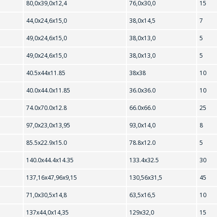
ОФОРМИТЬ ЗАКАЗ
80,0х39,0х12,4
76,0х30,0
15
44,0х24,6х15,0
38,0х14,5
7
ЗАДАТЬ ВОПРОС
Форма предназначена для юридических лиц и ИП.
49,0х24,6х15,0
38,0х13,0
5
Продажи физическим лицам осуществляются в ТД
"ИНТЕГРАЛ", тел.+375 (17) 350-94-32
49,0х24,6х15,0
38,0х13,0
5
СОТРУДНИКИ КОМПАНИИ С РАДОСТЬЮ
Укажите интересующее Вас изделие, и сотрудники
ОТВЕТЯТ НА ВАШИ ВОПРОСЫ
40.5x44x11.85
38x38
10
компании свяжутся с Вами по вопросам стоимости и
сроков поставки.
40.0x44.0x11.85
36.0x36.0
10
Ваше имя
*
Фамилия Имя
*
74.0x70.0x12.8
66.0x66.0
25
97,0х23,0х13,95
93,0х14,0
8
Телефон
*
85.5x22.9x15.0
78.8x12.0
5
Организация
*
140.0x44.4x14.35
133.4x32.5
30
137,16х47,96х9,15
130,56х31,5
45
E-mail
Телефон
*
71,0х30,5х14,8
63,5х16,5
10
137х44,0х14,35
129х32,0
15