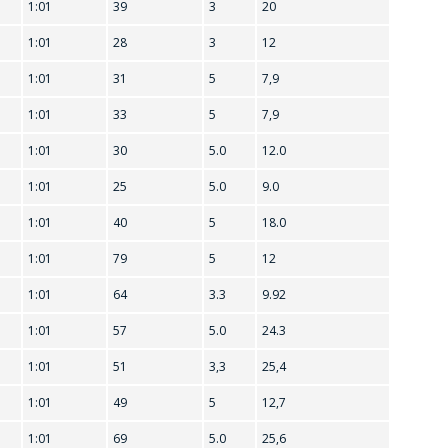
1:01
39
3
20
1:01
28
3
12
1:01
31
5
7,9
1:01
33
5
7,9
1:01
30
5.0
12.0
1:01
25
5.0
9.0
1:01
40
5
18.0
1:01
79
5
12
1:01
64
3.3
9.92
1:01
57
5.0
24.3
1:01
51
3,3
25,4
1:01
49
5
12,7
1:01
69
5.0
25,6