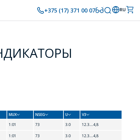
+375 (17) 371 00 07
RU
НДИКАТОРЫ
MUX
NSEG
U
V3
1:01
73
3.0
12.3....4,8
1:01
73
3.0
12.3....4,8