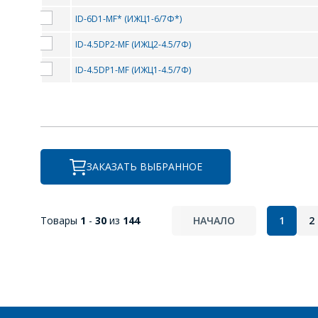
Индикаторы общего применения
ID-6D1-MF* (ИЖЦ1-6/7Ф*)
ID-4.5DP2-MF (ИЖЦ2-4.5/7Ф)
Индикаторы с пиктограммами
ПЕ
ID-4.5DP1-MF (ИЖЦ1-4.5/7Ф)
Индикаторы специального применен
Часовые индикаторы
ЗАКАЗАТЬ ВЫБРАННОЕ
Товары
1
-
30
из
144
НАЧАЛО
1
2