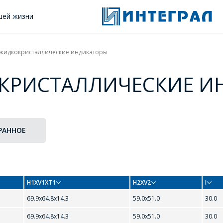
шей жизни
жидкокристаллические индикаторы
КРИСТАЛЛИЧЕСКИЕ И
РАННОЕ
H1XV1XT1
H2XV2
I
69.9x64.8x14.3
59.0x51.0
30.0
69.9x64.8x14.3
59.0x51.0
30.0