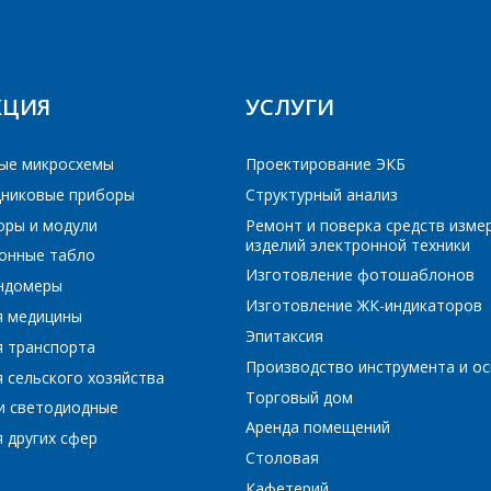
*
- обязательные поля
ОТПРАВИТЬ
ОТПРАВИТЬ
КЦИЯ
УСЛУГИ
ые микросхемы
Проектирование ЭКБ
никовые приборы
Структурный анализ
оры и модули
Ремонт и поверка средств изме
изделий электронной техники
онные табло
Изготовление фотошаблонов
ундомеры
Изготовление ЖК-индикаторов
я медицины
Эпитаксия
я транспорта
Производство инструмента и ос
 сельского хозяйства
Торговый дом
и светодиодные
Аренда помещений
 других сфер
Столовая
Кафетерий