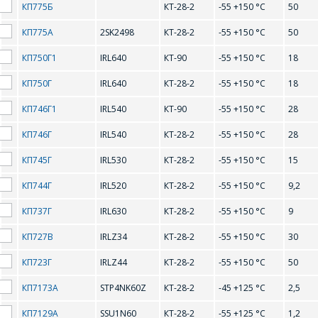
КП775Б
КТ-28-2
-55 +150 °С
50
BC338
BC547A
КП775А
2SK2498
КТ-28-2
-55 +150 °С
50
ОФОРМИТЬ ЗАКАЗ
BC547B
BC548B
КП750Г1
IRL640
КТ-90
-55 +150 °С
18
Форма предназначена
КП750Г
IRL640
КТ-28-2
-55 +150 °С
18
BC548C
BC549B
ЗАДАТЬ ВОПРОС
для юридических лиц
и ИП.
КП746Г1
IRL540
КТ-90
-55 +150 °С
28
BC549C
BC847A
Продажи физическим
СОТРУДНИКИ
лицам
КП746Г
IRL540
КТ-28-2
-55 +150 °С
28
BC847B
BC847C
осуществляются в ТД
КОМПАНИИ С
"ИНТЕГРАЛ", тел.+375
КП745Г
IRL530
КТ-28-2
-55 +150 °С
15
РАДОСТЬЮ
(17) 350-94-32
BC857A
BC858A
КП744Г
IRL520
КТ-28-2
-55 +150 °С
9,2
ОТВЕТЯТ НА
Укажите
BC858B
BCW32
ВАШИ
КП737Г
IRL630
КТ-28-2
-55 +150 °С
9
интересующее Вас
изделие, и
ВОПРОСЫ
BD135
BD136
КП727В
IRLZ34
КТ-28-2
-55 +150 °С
30
сотрудники компании
свяжутся с Вами по
BD137
BD138
КП723Г
IRLZ44
КТ-28-2
-55 +150 °С
50
вопросам стоимости
Ваше имя
*
и сроков поставки.
КП7173А
STP4NK60Z
КТ-28-2
-45 +125 °С
2,5
BD139
BD140
Фамилия Имя
*
КП7129А
SSU1N60
КТ-28-2
-55 +125 °С
1,2