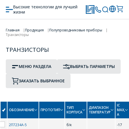
Высокие технологии для лучшей
жизни
ПРОТОТИП
ТИП КОРПУСА
ПЕРЕЙТИ В КОРЗИНУ
Главная
Продукция
Полупроводниковые приборы
Транзисторы
Биполярные
ПРОДОЛЖИТЬ ПОКУПКИ
ТРАНЗИСТОРЫ
0-9
Полевые
МЕНЮ РАЗДЕЛА
ВЫБРАТЬ ПАРАМЕТРЫ
2N2218
2N2219
ЗАКАЗАТЬ ВЫБРАННОЕ
2N2219A
2N2221
2N2222
2N2369
IC
2N2646
2N2647
ТИП
ДИАПАЗОН
ОБОЗНАЧЕНИЕ
ПРОТОТИП
MAX,
КОРПУСА
ТЕМПЕРАТУР
A
2N3725
2N3904
2П7234А-5
б/к
-17