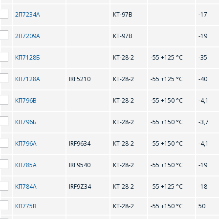
2N3906
2N4411
2П7234А
КТ-97В
-17
2N4870
2N4871
2П7209А
КТ-97В
-19
2N5400
2N5401
КП7128Б
КТ-28-2
-55 +125 °С
-35
2N5550
2N5551
КП7128А
IRF5210
КТ-28-2
-55 +125 °С
-40
2SC495
2SC496
КП796В
КТ-28-2
-55 +150 °С
-4,1
2SK2498
КП796Б
КТ-28-2
-55 +150 °С
-3,7
B
КП796А
IRF9634
КТ-28-2
-55 +150 °С
-4,1
BC307A
BC307B
КП785А
IRF9540
КТ-28-2
-55 +150 °С
-19
BC308A
BC308B
КП784А
IRF9Z34
КТ-28-2
-55 +125 °С
-18
BC308C
BC309B
КП775В
КТ-28-2
-55 +150 °С
50
BC309C
BC337