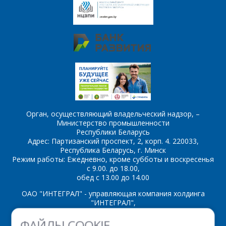
BUL45D2
BUZ71
BUZ90
BUZ90A
I
IRF510
IRF511
IRF512
IRF520
Орган, осуществляющий владельческий надзор, –
Министерство промышленности
IRF521
IRF5210
Республики Беларусь
Адрес: Партизанский проспект, 2, корп. 4. 220033,
IRF522
IRF530
Республика Беларусь, г. Минск
Режим работы: Ежедневно, кроме субботы и воскресенья
IRF531
IRF532
с 9.00. до 18.00,
обед с 13.00 до 14.00
IRF540
IRF541
ОАО "ИНТЕГРАЛ" - управляющая компания холдинга
"ИНТЕГРАЛ",
IRF542
IRF610
ул. Казинца И.П., д.121А, комната 327, г. Минск, 220108,
ФАЙЛЫ COOKIE