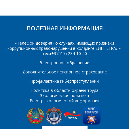
BSR52
BSS124
Комментарий
Я согласен на
*
обработку
BSS131
BSS295
персональных данных
*
BSS297А
BSS315
ПОЛЕЗНАЯ ИНФОРМАЦИЯ
BSS88
BSS92
«Телефон доверия» о случаях, имеющих признаки
коррупционных правонарушений в холдинге «ИНТЕГРАЛ»:
BU2506D
BU2506F
*
- обязательные
тел.(+37517) 234-10-50
поля
BU2508A
BU2508D
Электронное обращение
Дополнительное пенсионное страхование
BU2525A
BU2525D
*
- обязательные
ОТПРАВИТЬ
поля
Профилактика киберпреступлений
BU407
BU508
Политика в области охраны труда
Экологическая политика
BU508D
BU508А
ОТПРАВИТЬ
Реестр экологической информации
BU807
BU941ZP
BUD44D2
BUH100