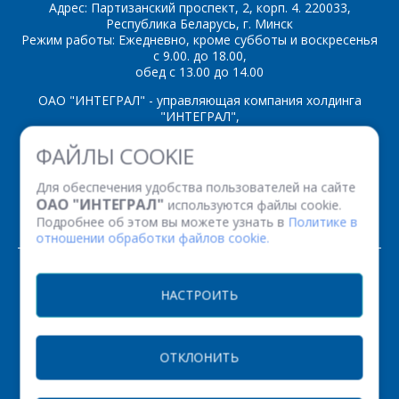
Адрес: Партизанский проспект, 2, корп. 4. 220033,
Республика Беларусь, г. Минск
Режим работы: Ежедневно, кроме субботы и воскресенья
*
- обязательные
с 9.00. до 18.00,
поля
обед с 13.00 до 14.00
ОАО "ИНТЕГРАЛ" - управляющая компания холдинга
*
- обязательные
ОТПРАВИТЬ
"ИНТЕГРАЛ",
поля
ул. Казинца И.П., д.121А, комната 327, г. Минск, 220108,
ФАЙЛЫ COOKIE
Республика Беларусь
Время работы: пн-пт с 08.30 до 17.00
ОТПРАВИТЬ
Для обеспечения удобства пользователей на сайте
Факс: (+375 17) 338 12 94 УНП 100386629
ОАО "ИНТЕГРАЛ"
используются файлы cookie.
Рег. номер 100386629 от 01.08.2013 г.
Подробнее об этом вы можете узнать в
Политике в
отношении обработки файлов cookie.
© 2026. Все права защищены.
НАСТРОИТЬ
Версия для печати
ОТКЛОНИТЬ
НАСТРОЙКИ COOKIE