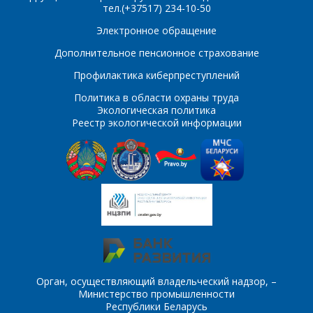
тел.(+37517) 234-10-50
ПОИСК
Телефон
*
Электронное обращение
Интересующий товар/
Дополнительное пенсионное страхование
услуга
Профилактика киберпреступлений
E-mail
*
Политика в области охраны труда
Экологическая политика
Реестр экологической информации
Сообщение
*
Интересующий товар/
*
услуга, их количество
Комментарий
Я согласен на
*
обработку
персональных данных
*
Орган, осуществляющий владельческий надзор, –
Министерство промышленности
Республики Беларусь