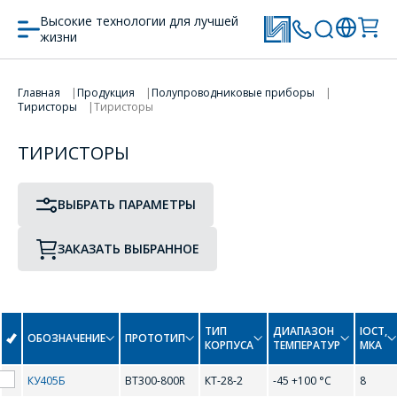
Высокие технологии для лучшей
жизни
ПРОТОТИП
ТИП КОРПУСА
Главная
Продукция
Полупроводниковые приборы
Тиристоры
Тиристоры
ПЕРЕЙТИ В КОРЗИНУ
ТИРИСТОРЫ
ПРОДОЛЖИТЬ ПОКУПКИ
B
ВЫБРАТЬ ПАРАМЕТРЫ
BT300-600R
BT300-800R
ЗАКАЗАТЬ ВЫБРАННОЕ
I
ОФОРМИТЬ ЗАКАЗ
ТИП
ДИАПАЗОН
IОСТ,
ОБОЗНАЧЕНИЕ
ПРОТОТИП
КОРПУСА
ТЕМПЕРАТУР
МКА
ITH01-80
Форма предназначена
КУ405Б
BT300-800R
КТ-28-2
-45 +100 °С
8
ЗАДАТЬ ВОПРОС
для юридических лиц