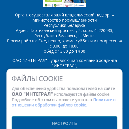
Орган, осуществляющий владельческий надзор, –
Министерство промышленности
Республики Беларусь
*
- обязательные
Адрес: Партизанский проспект, 2, корп. 4. 220033,
поля
Республика Беларусь, г. Минск
Режим работы: Ежедневно, кроме субботы и воскресенья
с 9.00. до 18.00,
*
- обязательные
ОТПРАВИТЬ
обед с 13.00 до 14.00
поля
ОАО "ИНТЕГРАЛ" - управляющая компания холдинга
"ИНТЕГРАЛ",
ОТПРАВИТЬ
ул. Казинца И.П., д.121А, комната 327, г. Минск, 220108,
ФАЙЛЫ COOKIE
Республика Беларусь
Время работы: пн-пт с 08.30 до 17.00
Для обеспечения удобства пользователей на сайте
Факс: (+375 17) 338 12 94 УНП 100386629
ОАО "ИНТЕГРАЛ"
используются файлы cookie.
Рег. номер 100386629 от 01.08.2013 г.
Подробнее об этом вы можете узнать в
Политике в
отношении обработки файлов cookie.
© 2026. Все права защищены.
НАСТРОИТЬ
Версия для печати