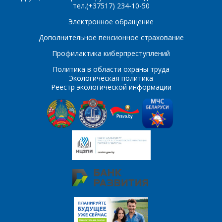
тел.(+37517) 234-10-50
E-mail
Электронное обращение
ПОИСК
Дополнительное пенсионное страхование
Телефон
*
Профилактика киберпреступлений
Интересующий товар/
услуга
Политика в области охраны труда
Экологическая политика
E-mail
*
Реестр экологической информации
Сообщение
*
Интересующий товар/
*
услуга, их количество
Комментарий
Я согласен на
*
обработку
персональных данных
*