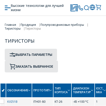
Высокие технологии для лучшей
жизни
ПРОТОТИП
ТИП КОРПУСА
Главная
Продукция
Полупроводниковые приборы
Тиристоры
Тиристоры
ПЕРЕЙТИ В КОРЗИНУ
ТИРИСТОРЫ
ПРОДОЛЖИТЬ ПОКУПКИ
B
ВЫБРАТЬ ПАРАМЕТРЫ
BT300-600R
BT300-800R
ЗАКАЗАТЬ ВЫБРАННОЕ
I
ТИП
ДИАПАЗОН
IОСТ,
ОБОЗНАЧЕНИЕ
ПРОТОТИП
ITH01-80
КОРПУСА
ТЕМПЕРАТУР
МКА
ОФОРМИТЬ ЗАКАЗ
КУ251В
ITH01-80
КТ-26
-45 +100 °С
1