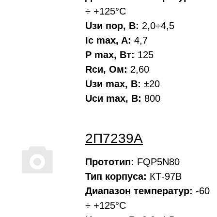
÷ +125°С
Uзи пор, В:
2,0÷4,5
Ic max, A:
4,7
P max, Вт:
125
Rси, Oм:
2,60
Uзи max, В:
±20
Uси max, В:
800
2П7239А
Прототип:
FQP5N80
Тип корпуса:
КТ-97В
Диапазон температур:
-60
÷ +125°С