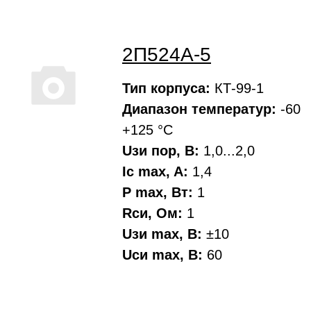
2П524А-5
Тип корпуса:
КТ-99-1
Диапазон температур:
-60
+125 °С
Uзи пор, В:
1,0...2,0
Ic max, A:
1,4
P max, Вт:
1
Rси, Oм:
1
Uзи max, В:
±10
Uси max, В:
60