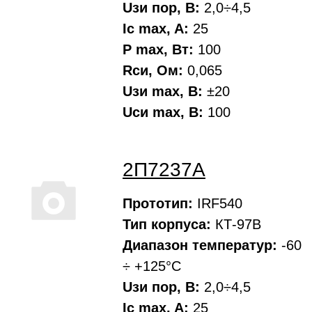
Uзи пор, В:
2,0÷4,5
Ic max, A:
25
P max, Вт:
100
Rси, Oм:
0,065
Uзи max, В:
±20
Uси max, В:
100
2П7237А
Прототип:
IRF540
Тип корпуса:
КТ-97В
Диапазон температур:
-60
÷ +125°С
Uзи пор, В:
2,0÷4,5
Ic max, A:
25