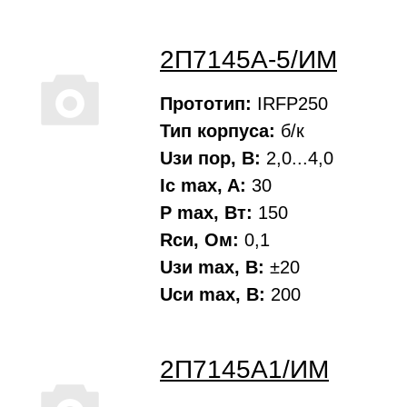
2П7145А-5/ИМ
Прототип:
IRFP250
Тип корпуса:
б/к
Uзи пор, В:
2,0...4,0
Ic max, A:
30
P max, Вт:
150
Rси, Oм:
0,1
Uзи max, В:
±20
Uси max, В:
200
2П7145А1/ИМ