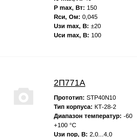
P max, Вт:
150
Rси, Oм:
0,045
Uзи max, В:
±20
Uси max, В:
100
2П771А
Прототип:
STP40N10
Тип корпуса:
КТ-28-2
Диапазон температур:
-60
+100 °С
Uзи пор, В:
2,0...4,0