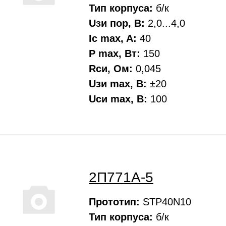
Тип корпуса:
б/к
Uзи пор, В:
2,0...4,0
Ic max, A:
40
P max, Вт:
150
Rси, Oм:
0,045
Uзи max, В:
±20
Uси max, В:
100
2П771А-5
Прототип:
STP40N10
Тип корпуса:
б/к