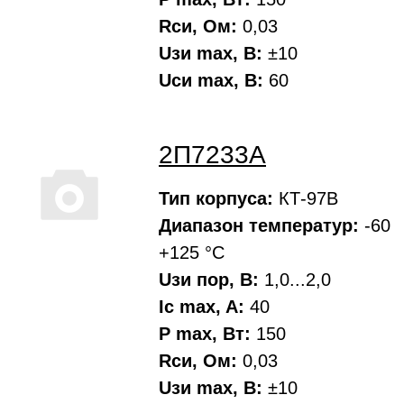
Rси, Oм:
0,03
Uзи max, В:
±10
Uси max, В:
60
2П7233А
Тип корпуса:
КТ-97В
Диапазон температур:
-60
+125 °С
Uзи пор, В:
1,0...2,0
Ic max, A:
40
P max, Вт:
150
Rси, Oм:
0,03
Uзи max, В:
±10