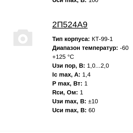
Uси max, В:
100
2П524А9
Тип корпуса:
КТ-99-1
Диапазон температур:
-60
+125 °С
Uзи пор, В:
1,0...2,0
Ic max, A:
1,4
P max, Вт:
1
Rси, Oм:
1
Uзи max, В:
±10
Uси max, В:
60