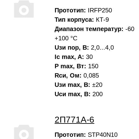
Прототип:
IRFP250
Тип корпуса:
КТ-9
Диапазон температур:
-60
+100 °С
Uзи пор, В:
2,0...4,0
Ic max, A:
30
P max, Вт:
150
Rси, Oм:
0,085
Uзи max, В:
±20
Uси max, В:
200
2П771А-6
Прототип:
STP40N10