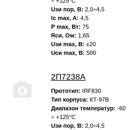
÷ +125°С
Uзи пор, В:
2,0÷4,5
Ic max, A:
4,5
P max, Вт:
75
Rси, Oм:
1,65
Uзи max, В:
±20
Uси max, В:
500
2П7238А
Прототип:
IRF830
Тип корпуса:
КТ-97В
Диапазон температур:
-60
÷ +125°С
Uзи пор, В:
2,0÷4,5