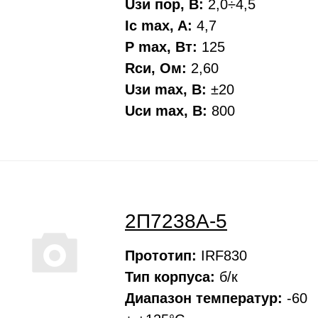
Uзи пор, В:
2,0÷4,5
Ic max, A:
4,7
P max, Вт:
125
Rси, Oм:
2,60
Uзи max, В:
±20
Uси max, В:
800
2П7238А-5
Прототип:
IRF830
Тип корпуса:
б/к
Диапазон температур:
-60