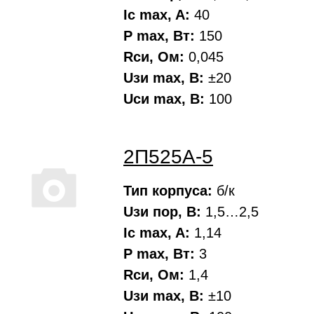
Ic max, A:
40
P max, Вт:
150
Rси, Oм:
0,045
Uзи max, В:
±20
Uси max, В:
100
2П525А-5
Тип корпуса:
б/к
Uзи пор, В:
1,5…2,5
Ic max, A:
1,14
P max, Вт:
3
Rси, Oм:
1,4
Uзи max, В:
±10