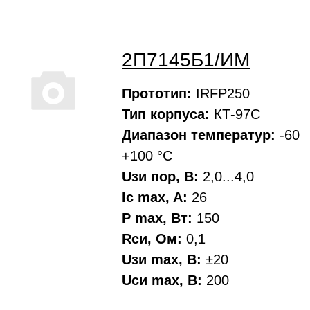
2П7145Б1/ИМ
Прототип:
IRFP250
Тип корпуса:
КТ-97С
Диапазон температур:
-60
+100 °С
Uзи пор, В:
2,0...4,0
Ic max, A:
26
P max, Вт:
150
Rси, Oм:
0,1
Uзи max, В:
±20
Uси max, В:
200