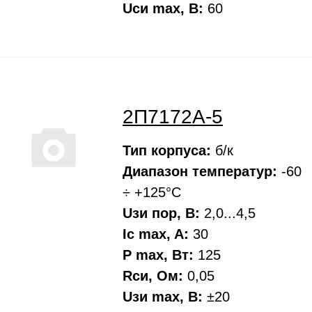
Uси max, В:
60
2П7172А-5
Тип корпуса:
б/к
Диапазон температур:
-60
÷ +125°С
Uзи пор, В:
2,0...4,5
Ic max, A:
30
P max, Вт:
125
Rси, Oм:
0,05
Uзи max, В:
±20