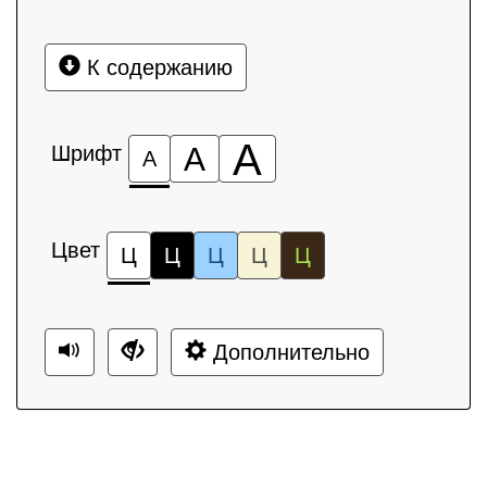
К содержанию
А
Шрифт
А
А
Цвет
Ц
Ц
Ц
Ц
Ц
Дополнительно