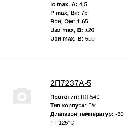
Ic max, A:
4,5
P max, Вт:
75
Rси, Oм:
1,65
Uзи max, В:
±20
Uси max, В:
500
2П7237А-5
Прототип:
IRF540
Тип корпуса:
б/к
Диапазон температур:
-60
÷ +125°С