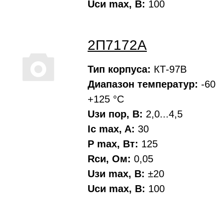
Uси max, В:
100
2П7172А
Тип корпуса:
КТ-97В
Диапазон температур:
-60
+125 °С
Uзи пор, В:
2,0...4,5
Ic max, A:
30
P max, Вт:
125
Rси, Oм:
0,05
Uзи max, В:
±20
Uси max, В:
100