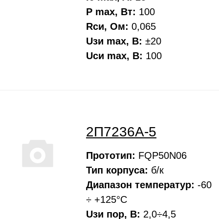
P max, Вт:
100
Rси, Oм:
0,065
Uзи max, В:
±20
Uси max, В:
100
2П7236А-5
Прототип:
FQP50N06
Тип корпуса:
б/к
Диапазон температур:
-60
÷ +125°С
Uзи пор, В:
2,0÷4,5