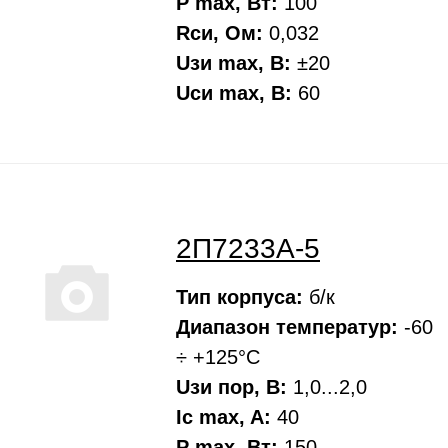
P max, Вт:
100
Rси, Oм:
0,032
Uзи max, В:
±20
Uси max, В:
60
2П7233А-5
Тип корпуса:
б/к
Диапазон температур:
-60
÷ +125°С
Uзи пор, В:
1,0...2,0
Ic max, A:
40
P max, Вт:
150