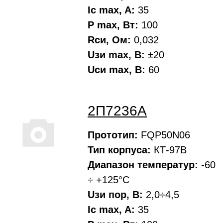
Ic max, A:
35
P max, Вт:
100
Rси, Oм:
0,032
Uзи max, В:
±20
Uси max, В:
60
2П7236А
Прототип:
FQP50N06
Тип корпуса:
КТ-97В
Диапазон температур:
-60
÷ +125°С
Uзи пор, В:
2,0÷4,5
Ic max, A:
35