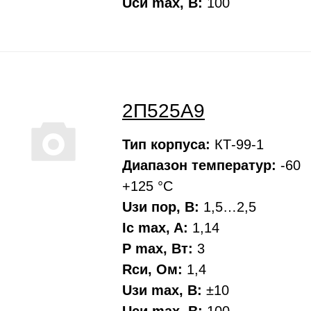
Uси max, В:
100
2П525А9
Тип корпуса:
КТ-99-1
Диапазон температур:
-60
+125 °С
Uзи пор, В:
1,5…2,5
Ic max, A:
1,14
P max, Вт:
3
Rси, Oм:
1,4
Uзи max, В:
±10