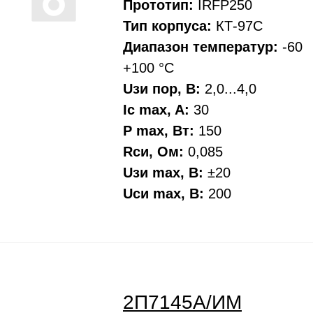
Прототип:
IRFP250
Тип корпуса:
КТ-97С
Диапазон температур:
-60
+100 °С
Uзи пор, В:
2,0...4,0
Ic max, A:
30
P max, Вт:
150
Rси, Oм:
0,085
Uзи max, В:
±20
Uси max, В:
200
2П7145А/ИМ