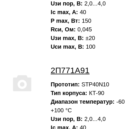
Uзи пор, В:
2,0...4,0
Ic max, A:
40
P max, Вт:
150
Rси, Oм:
0,045
Uзи max, В:
±20
Uси max, В:
100
2П771А91
Прототип:
STP40N10
Тип корпуса:
КТ-90
Диапазон температур:
-60
+100 °С
Uзи пор, В:
2,0...4,0
Ic max, A:
40