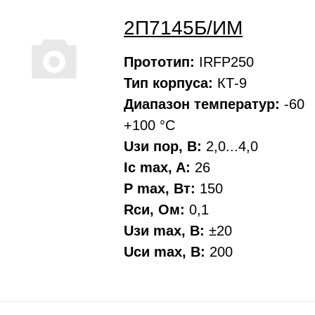
2П7145Б/ИМ
Прототип:
IRFP250
Тип корпуса:
КТ-9
Диапазон температур:
-60
+100 °С
Uзи пор, В:
2,0...4,0
Ic max, A:
26
P max, Вт:
150
Rси, Oм:
0,1
Uзи max, В:
±20
Uси max, В:
200