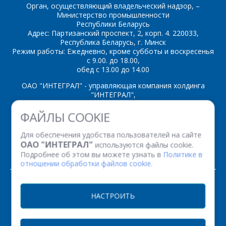
Орган, осуществляющий владельческий надзор, –
Министерство промышленности
Республики Беларусь
Адрес: Партизанский проспект, 2, корп. 4. 220033,
*
- обязательные
Республика Беларусь, г. Минск
поля
Режим работы: Ежедневно, кроме субботы и воскресенья
с 9.00. до 18.00,
обед с 13.00 до 14.00
*
- обязательные
ОТПРАВИТЬ
поля
ОАО "ИНТЕГРАЛ" - управляющая компания холдинга
"ИНТЕГРАЛ",
ул. Казинца И.П., д.121А, комната 327, г. Минск, 220108,
ФАЙЛЫ COOKIE
ОТПРАВИТЬ
Республика Беларусь
Время работы: пн-пт с 08.30 до 17.00
Для обеспечения удобства пользователей на сайте
Факс: (+375 17) 338 12 94 УНП 100386629
ОАО "ИНТЕГРАЛ"
используются файлы cookie.
Рег. номер 100386629 от 01.08.2013 г.
Подробнее об этом вы можете узнать в
Политике в
отношении обработки файлов cookie.
© 2026. Все права защищены.
НАСТРОИТЬ
Версия для печати