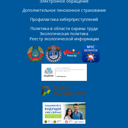
Электронное обращение
E-mail
Дополнительное пенсионное страхование
ПОИСК
Телефон
*
Профилактика киберпреступлений
Политика в области охраны труда
Интересующий товар/
Экологическая политика
услуга
Реестр экологической информации
E-mail
*
Сообщение
*
Интересующий товар/
*
услуга, их количество
Комментарий
Я согласен на
*
обработку
персональных данных
*