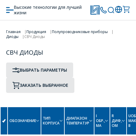
Высокие технологии для лучшей
жизни
ПРОТОТИП
ТИП КОРПУСА
Главная
Продукция
Полупроводниковые приборы
Диоды
СВЧ Диоды
ПЕРЕЙТИ В КОРЗИНУ
СВЧ ДИОДЫ
ПРОДОЛЖИТЬ ПОКУПКИ
К
ВЫБРАТЬ ПАРАМЕТРЫ
КД-17
КТ-46A
ЗАКАЗАТЬ ВЫБРАННОЕ
I
R
UОБ
ТИП
ДИАПАЗОН
ОФОРМИТЬ ЗАКАЗ
ОБОЗНАЧЕНИЕ
ОБР.,
ДИФ,
МАК
КОРПУСА
ТЕМПЕРАТУР
МА
ОМ
В