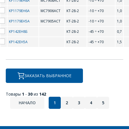
КР1179ЕН8А
MC7908ACT
КТ-28-2
-10 ÷ +70
1,0
MC78L12C
MC78L15AC
E-mail
КР1179ЕН6А
MC7906ACT
КТ-28-2
-10 ÷ +70
1,0
КР1179ЕН5А
MC7905ACT
КТ-28-2
-10 ÷ +70
1,0
MC78L15C
MC78L18AC
ПОИСК
Телефон
*
КР142ЕН8Б
КТ-28-2
-45 ÷ +70
0,7
MC78L18C
MC78L24AC
Интересующий товар/
услуга
КР142ЕН5А
КТ-28-2
-45 ÷ +70
1,5
MC78L24C
MC7905ACT
E-mail
*
MC7905BT
MC7905CT
Сообщение
*
MC7906ACT
MC7906BT
ЗАКАЗАТЬ ВЫБРАННОЕ
Интересующий товар/
MC7906CT
MC7908ACT
*
услуга, их количество
MC7908BT
MC7908CT
Товары
1
-
30
из
142
НАЧАЛО
1
2
3
4
5
MC7909ACT
MC7909BT
Комментарий
Я согласен на
*
обработку
MC7909CT
MC7912ACT
персональных данных
*
MC7912BT
MC7912CT