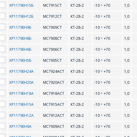
КР1179ЕН15Б
MC7915CT
КТ-28-2
-10 ÷ +70
1,0
Форма предназначена
ЗАДАТЬ ВОПРОС
для юридических лиц
КР1179ЕН12Б
L
MC7912CT
КТ-28-2
-10 ÷ +70
1,0
и ИП.
Продажи физическим
КР1179ЕН9Б
MC7909CT
КТ-28-2
-10 ÷ +70
1,0
СОТРУДНИКИ
лицам
LM2940CT-12
LM2940CT-5
КР1179ЕН8Б
MC7908CT
КТ-28-2
-10 ÷ +70
1,0
осуществляются в ТД
КОМПАНИИ С
"ИНТЕГРАЛ", тел.+375
LM317L
РАДОСТЬЮ
LM3480
КР1179ЕН6Б
MC7906CT
КТ-28-2
-10 ÷ +70
1,0
(17) 350-94-32
ОТВЕТЯТ НА
КР1179ЕН5Б
MC7905CT
КТ-28-2
-10 ÷ +70
1,0
LP2954IT-3.3
LP2954IT-5
Укажите
ВАШИ
интересующее Вас
КР1179ЕН24А
MC7924ACT
КТ-28-2
-10 ÷ +70
1,0
изделие, и
LT1083
LT1084
ВОПРОСЫ
сотрудники компании
КР1179ЕН20А
MC7920ACT
КТ-28-2
-10 ÷ +70
1,0
свяжутся с Вами по
LT1085
LT1581
вопросам стоимости
Ваше имя
*
КР1179ЕН18А
MC7918ACT
КТ-28-2
-10 ÷ +70
1,0
и сроков поставки.
M
КР1179ЕН15А
MC7915ACT
КТ-28-2
-10 ÷ +70
1,0
Фамилия Имя
*
КР1179ЕН12А
MC7912ACT
КТ-28-2
-10 ÷ +70
1,0
Телефон
*
MC78L08C
MC78L09AC
КР1179ЕН9А
MC7909ACT
КТ-28-2
-10 ÷ +70
1,0
MC78L09C
MC78L12AC
Организация
*