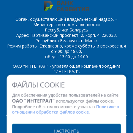
MC79L15AC
MC79L15C
Орган, осуществляющий владельческий надзор, –
MC79L18AC
MC79L18C
Министерство промышленности
Республики Беларусь
Адрес: Партизанский проспект, 2, корп. 4. 220033,
MC79L24AC
MC79L24C
Республика Беларусь, г. Минск
Режим работы: Ежедневно, кроме субботы и воскресенья
MIC5219
с 9.00. до 18.00,
обед с 13.00 до 14.00
U
ОАО "ИНТЕГРАЛ" - управляющая компания холдинга
"ИНТЕГРАЛ",
ул. Казинца И.П., д.121А, комната 327, г. Минск, 220108,
ФАЙЛЫ COOKIE
UR233
Республика Беларусь
Время работы: пн-пт с 08.30 до 17.00
Для обеспечения удобства пользователей на сайте
Факс: (+375 17) 338 12 94 УНП 100386629
К
ОАО "ИНТЕГРАЛ"
используются файлы cookie.
Рег. номер 100386629 от 01.08.2013 г.
Подробнее об этом вы можете узнать в
Политике в
отношении обработки файлов cookie.
КР1180ЕН5А
© 2026. Все права защищены.
НАСТРОИТЬ