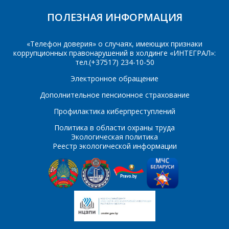
ПОЛЕЗНАЯ ИНФОРМАЦИЯ
MC7915ACT
MC7915BT
MC7915CT
MC7918ACT
«Телефон доверия» о случаях, имеющих признаки
*
- обязательные
коррупционных правонарушений в холдинге «ИНТЕГРАЛ»:
MC7918BT
MC7918CT
поля
тел.(+37517) 234-10-50
Электронное обращение
MC7920ACT
MC7920BT
*
- обязательные
ОТПРАВИТЬ
Дополнительное пенсионное страхование
поля
MC7920СT
MC7924ACT
Профилактика киберпреступлений
MC7924BT
MC7924CT
Политика в области охраны труда
ОТПРАВИТЬ
Экологическая политика
MC79L05AC
MC79L05C
Реестр экологической информации
MC79L06AC
MC79L06C
MC79L08AC
MC79L08C
MC79L09AC
MC79L09C
MC79L12AC
MC79L12C