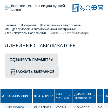
Высокие технологии для лучшей
жизни
ПРОТОТИП
ТИП КОРПУСА
ПЕРЕЙТИ В КОРЗИНУ
Главная
Продукция
Интегральные микросхемы
ИМС для силовой и автомобильной электроники
Стабилизаторы напряжения
Линейные стабилизаторы
ПРОДОЛЖИТЬ ПОКУПКИ
ЛИНЕЙНЫЕ СТАБИЛИЗАТОРЫ
0-9
ВЫБРАТЬ ПАРАМЕТРЫ
78F05C
78F06C
78F08C
78F09C
ЗАКАЗАТЬ ВЫБРАННОЕ
78F12C
78F15C
78F18C
78F24C
ТИП
ДИАПАЗОН
ОБОЗНАЧЕНИЕ
ПРОТОТИП
I
П
КОРПУСА
ТЕМПЕРАТУР
78M05
78M06
КР1180ЕН5А
КР1180ЕН5А
КТ-28-2
-10÷+70 °С
1,0