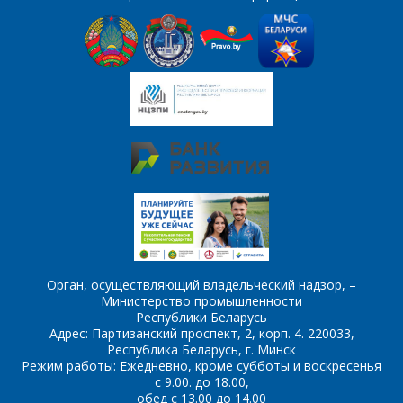
Интересующий товар/
услуга
E-mail
*
Сообщение
*
Интересующий товар/
*
услуга, их количество
Комментарий
Я согласен на
*
обработку
Орган, осуществляющий владельческий надзор, –
персональных данных
*
Министерство промышленности
Республики Беларусь
Адрес: Партизанский проспект, 2, корп. 4. 220033,
Республика Беларусь, г. Минск
Режим работы: Ежедневно, кроме субботы и воскресенья
с 9.00. до 18.00,
обед с 13.00 до 14.00