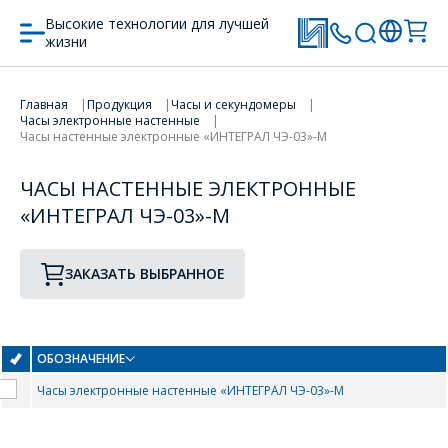
Высокие технологии для лучшей
жизни
Главная
Продукция
Часы и секундомеры
Часы электронные настенные
ПЕРЕЙТИ В КОРЗИНУ
Часы настенные электронные «ИНТЕГРАЛ ЧЭ-03»-М
ПРОДОЛЖИТЬ ПОКУПКИ
ЧАСЫ НАСТЕННЫЕ ЭЛЕКТРОННЫЕ
«ИНТЕГРАЛ ЧЭ-03»-М
ЗАКАЗАТЬ ВЫБРАННОЕ
ОФОРМИТЬ ЗАКАЗ
ОБОЗНАЧЕНИЕ
Форма предназначена
Часы электронные настенные «ИНТЕГРАЛ ЧЭ-03»-М
ЗАДАТЬ ВОПРОС
для юридических лиц
и ИП.
Продажи физическим