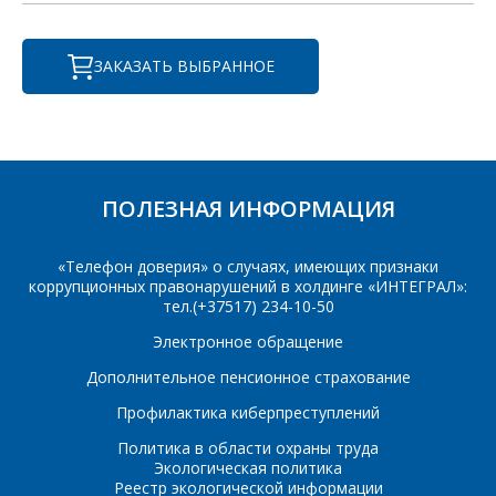
СОТРУДНИКИ
лицам
осуществляются в ТД
КОМПАНИИ С
"ИНТЕГРАЛ", тел.+375
ЗАКАЗАТЬ ВЫБРАННОЕ
РАДОСТЬЮ
(17) 350-94-32
ОТВЕТЯТ НА
Укажите
ВАШИ
интересующее Вас
изделие, и
ВОПРОСЫ
сотрудники компании
свяжутся с Вами по
ПОЛЕЗНАЯ ИНФОРМАЦИЯ
вопросам стоимости
Ваше имя
*
и сроков поставки.
«Телефон доверия» о случаях, имеющих признаки
Фамилия Имя
*
коррупционных правонарушений в холдинге «ИНТЕГРАЛ»:
тел.(+37517) 234-10-50
Телефон
*
Электронное обращение
Дополнительное пенсионное страхование
Организация
*
Профилактика киберпреступлений
E-mail
Политика в области охраны труда
Экологическая политика
ПОИСК
Телефон
*
Реестр экологической информации