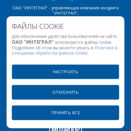
*
- обязательные
поля
ОАО "ИНТЕГРАЛ" - управляющая компания холдинга
"ИНТЕГРАЛ",
ул. Казинца И.П., д.121А, комната 327, г. Минск, 220108,
*
- обязательные
ФАЙЛЫ COOKIE
ОТПРАВИТЬ
Республика Беларусь
поля
Время работы: пн-пт с 08.30 до 17.00
Для обеспечения удобства пользователей на сайте
Факс: (+375 17) 338 12 94 УНП 100386629
ОАО "ИНТЕГРАЛ"
используются файлы cookie.
Рег. номер 100386629 от 01.08.2013 г.
ОТПРАВИТЬ
Подробнее об этом вы можете узнать в
Политике в
отношении обработки файлов cookie.
© 2026. Все права защищены.
НАСТРОИТЬ
Версия для печати
ОТКЛОНИТЬ
НАСТРОЙКИ COOKIE
ПРИНЯТЬ ВСЕ
ЗАКАЗАТЬ
РАЗРАБОТКА САЙТА