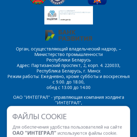
персональных данных
*
*
- обязательные
Орган, осуществляющий владельческий надзор, –
поля
Министерство промышленности
Республики Беларусь
Адрес: Партизанский проспект, 2, корп. 4. 220033,
*
- обязательные
ОТПРАВИТЬ
Республика Беларусь, г. Минск
поля
Режим работы: Ежедневно, кроме субботы и воскресенья
с 9.00. до 18.00,
обед с 13.00 до 14.00
ОТПРАВИТЬ
ОАО "ИНТЕГРАЛ" - управляющая компания холдинга
"ИНТЕГРАЛ",
ул. Казинца И.П., д.121А, комната 327, г. Минск, 220108,
ФАЙЛЫ COOKIE
Республика Беларусь
Время работы: пн-пт с 08.30 до 17.00
Для обеспечения удобства пользователей на сайте
Факс: (+375 17) 338 12 94 УНП 100386629
ОАО "ИНТЕГРАЛ"
используются файлы cookie.
Рег. номер 100386629 от 01.08.2013 г.