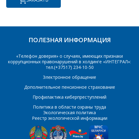
Организация
*
E-mail
ПОЛЕЗНАЯ ИНФОРМАЦИЯ
ПОИСК
Телефон
*
Интересующий товар/
«Телефон доверия» о случаях, имеющих признаки
услуга
коррупционных правонарушений в холдинге «ИНТЕГРАЛ»:
тел.(+37517) 234-10-50
E-mail
*
Электронное обращение
Дополнительное пенсионное страхование
Сообщение
*
Профилактика киберпреступлений
Интересующий товар/
*
услуга, их количество
Политика в области охраны труда
Экологическая политика
Реестр экологической информации
Комментарий
Я согласен на
*
обработку